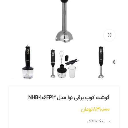
بزرگنمایی تصویر
گوشت کوب برقی نوا مدل NHB-106FP3
830,000
تومان
رنگ:مشکی