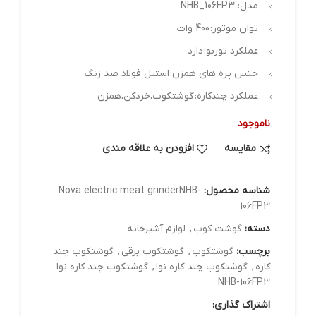
مدل:
NHB_106FP3
توان موتور:
400 وات
عملکرد توربو:
دارد
جنس پره های همزن:
استیل فولاد ضد زنگ
عملکرد چندکاره:
گوشتکوب،خردکن،همزن
ناموجود
مقایسه
افزودن به علاقه مندی
شناسه محصول:
Nova electric meat grinderNHB-
106FP3
دسته:
گوشت کوب
,
لوازم آشپزخانه
برچسب:
گوشتکوب
,
گوشتکوب برقی
,
گوشتکوب چند
کاره
,
گوشتکوب چند کاره نوا
,
گوشتکوب چند کاره نوا
NHB-106FP3
اشتراک گذاری: