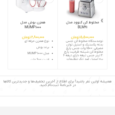
مخلوط کن کنوود مدل
همزن بوش مدل
MUMP1000
BLM91
5,500,000
تومان
2,800,000
تومان
نوعدستگاه:مخلوط کن جنس
نوع:همزن حرفه ای
بدنه پلاستیک و استیل توان
برند:بوش
مصرفی :1500 وات جنس پارچ
مخلوط کن:شیشه ظرفیت پارچ
مدل:MUMP 1000
:2 لیتر جنس تیغه دارای تیغه 6
پره استیل ضد زنگ تنظیمات
قدرت:600 وات
سرعت 6 سرعته مجهز به عملکرد
ظرفیت مخزن:3.9 لیتری
پالس:دارد • ️دارای پایه های ضد
لغزش ️• دارای عملکرد اسموتی
تنطیمات سرعت:4 سرعته
ساز • مجهز به سیستم قفل
ایمنی • مناسب برای یخ و میوه
سیستم مخلوط کن سه
های یخ زده • دارای پارچ بسیار
همیشه اولین نفر باشید! برای اطلاع از آخرین تخفیف‌ها و جدیدترین کالاها
بعدی:دارد
مقاوم در برابر حرارت و نشکن •
در خبرنامه ثبت‌نام کنید.
دارای 1 عدد پارچ اسموتی 0.5
قفل ایمنی درپوش:دارد
لیتری همراه درب • دارای 3
محفظه برای جمع كردن سیم
برنامه اسموتی، خرد کردن یخ،
برق:دارد
عملکرد پالس
عملکرد لحظه ای:دارد