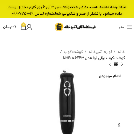
لطفا توجه داشته باشید تمامی محصولات بین 3 الی 6 روز کاری تحویل پست
داده میشود.با تشکر از صبر و شکیبایی شما.شماره تماس:09907750029
0
منو
0
تومان
خانه
لوازم آشپزخانه
گوشت کوب
گوشت کوب برقی نوا مدل NHB-106FP3
اتمام موجودی