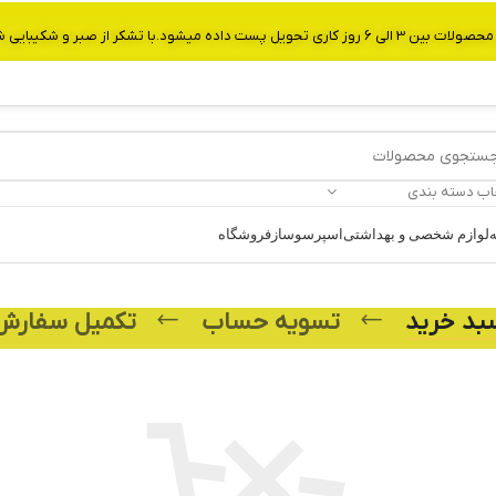
از صبر و شکیبایی شما.شماره تماس:09907750029
اب دسته بندی
ه
لوازم شخصی و بهداشتی
اسپرسوساز
فروشگاه
بد خرید
تسویه حساب
تکمیل سفارش