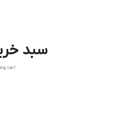
سبد خری
g cart.