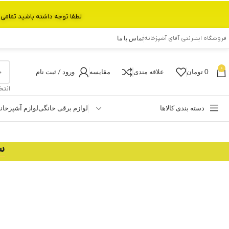
لطفا توجه داشته باشید تمامی محصولات بین 3 الی 6 روز کاری تحویل پست داده میشود.با تشکر 
فروشگاه اینترنتی آقای آشپزخانه
تماس با ما
0
0
تومان
علاقه مندی
مقایسه
ورود / ثبت نام
انتخ
دسته بندی کالاها
لوازم برقی خانگی
لوازم آشپزخان
س