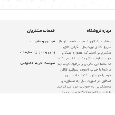
درباره فروشگاه
خدمات مشتریان
مشاوره رایگان، قیمت مناسب، ارسال
قوانین و مقررات
سریع، کالای اورجینال، نگرانی های
زمان و‌ تحویل سفارشات
مشتریانی است که همواره هنگام
خرید لوازم خانگی به آن فکر می کنند.
سیاست حریم خصوصی
ما تماما این نگرانی را برطرف کرده ایم
تا شما با خیالی آسوده بتوانید کالای
خود را خریداری کنید. به همین
منظور در صورت نیاز به مشاوره یا
پاسخگویی به سوالات خود می توانید
با شماره 09907750029ازساعت 9:00
الی14:00و18:00 الی 21:00 با ما در تماس
باشید.