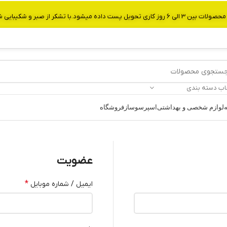
از صبر و شکیبایی شما.شماره تماس:09907750029
اب دسته بندی
ه
لوازم شخصی و بهداشتی
اسپرسوساز
فروشگاه
عضویت
*
ایمیل / شماره موبایل