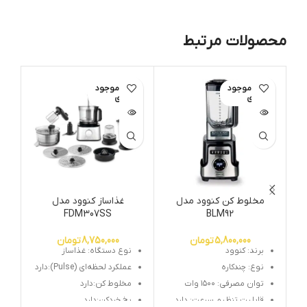
محصولات مرتبط
اتمام موجود
اتمام موجود
ات
ی
ی
م
مخلوط کن کنوود مدل
غذاساز کنوود مدل
FDM307SS
BLM92
5,800,000
تومان
8,750,000
تومان
برند: کنوود
نوع دستگاه: غذاساز
نوع: چندکاره
عملکرد لحظه‌ای (Pulse):دارد
توان مصرفی: ۱۵۰۰ وات
مخلوط کن:دارد
قابلیت تنظیم سرعت: دارد
یخ خردکن:دارد