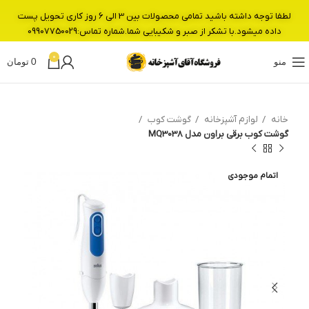
لطفا توجه داشته باشید تمامی محصولات بین 3 الی 6 روز کاری تحویل پست
داده میشود.با تشکر از صبر و شکیبایی شما.شماره تماس:09907750029
0
منو
0
تومان
خانه
لوازم آشپزخانه
گوشت کوب
گوشت کوب برقی براون مدل MQ3038
اتمام موجودی