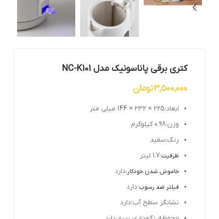
کتری برقی پاناسونیک مدل NC-K101
3,500,000
تومان
ابعاد:225 × 232 × 144 میلی متر
وزن:0.98 کیلوگرم
رنگ:سفید
1.7 لیتر
ظرفیت:
دارد
خاموش شدن خودکار:
دارد
فیلتر ضد رسوب:
نشانگر سطح آب:دارد
محفظه نگهداری سیم:دارد