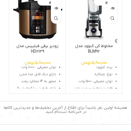
ی
ی
مخلوط کن کنوود مدل
زودپز برقی فیلیپس مدل
چرخ
HD2139
BLM92
5,800,000
تومان
5,800,000
تومان
برند: کنوود
توان مصرفی : 1000 وات
نوع: چندکاره
دارای دیگ قابل جدا شدن
توان مصرفی: ۱۵۰۰ وات
مجهز به 14 عملکرد پخت
قابلیت تنظیم سرعت: دارد
دارای ظرفیتی با گنجایش 6
لیتر
ظرفیت (لیتر): ۲-۳ لیتر
دارای عملکرد گرم نگهداری تا
یخ خردکن: دارد
12 ساعت
همیشه اولین نفر باشید! برای اطلاع از آخرین تخفیف‌ها و جدیدترین کالاها
عملکرد لحظه‌ای (Pulse): دارد
دارای صفحه نمایش بزرگ
در خبرنامه ثبت‌نام کنید.
دیجیتالی LCD
قابلیت شستشوی لوازم
جانبی در ماشین ظرفشویی:
جنس ظرف : آلومینیوم با
دارد
روکش نچسب تفلون