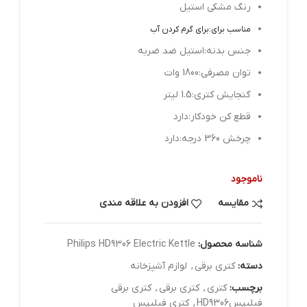
رنگ مشکی استیل
مناسب برای:برای گرم کردن آب
جنس بدنه:استیل ضد ضربه
توان مصرفی:1800 وات
گنجایش کتری:1.5 لیتر
قطع کن خودکار:دارد
چرخش 360 درجه:دارد
ناموجود
مقایسه
افزودن به علاقه مندی
شناسه محصول:
Philips HD9306 Electric Kettle
دسته:
کتری برقی
,
لوازم آشپزخانه
برچسب:
کتری
,
کتری برقی
,
کتری برقی
فیلیپسHD9306
,
کتری فیلیپس