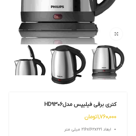
بزرگنمایی تصویر
کتری برقی فیلیپس مدلHD9306
1,760,000
تومان
ابعاد 216x162x221 میلی متر