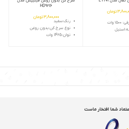
فال مدل EY201
سرخ کن بدون روغن فیلیپس مدل
HD9216
3,800,
تومان
3,800,000
تومان
رنگ:سفید
۱۵ وات
نوع سرخ کن:بدون روغن
:استیل
توان:1425 وات
کیک قطعات:دارد
قابلیت تنظیم درجه:دارد
موشی خودکار:دارد
زنگ هشدار:دارد
سیستم قطع خودکار:دارد
عتماد شما افتخار ماست