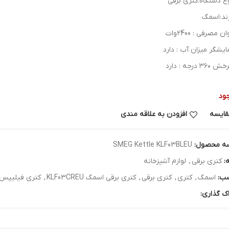
ع دستگاه:کتری برقی
ند:اسمگ
ن مصرفی : 2400وات
ایشگر میزان آب : دارد
۳۶۰ درجه : دارد
ود
قایسه
افزودن به علاقه مندی
ه محصول:
SMEG Kettle KLF03BLEU
:
کتری برقی
,
لوازم آشپزخانه
ب:
اسمگ
,
کتری
,
کتری برقی
,
کتری برقی اسمگ KLF03CREU
,
کتری فیلیپس
ک گذاری: