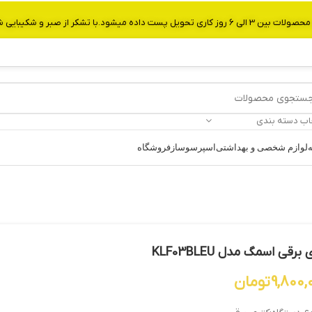
از صبر و شکیبایی شما.شماره تماس:09907750029
اب دسته بندی
ه
لوازم شخصی و بهداشتی
اسپرسوساز
فروشگاه
برقی اسمگ مدل KLF03BLEU
9,800,
تومان