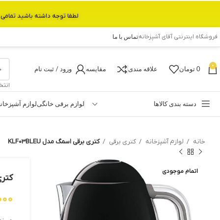
لطفا توجه داشته باشید تمامی محصولات بین 3 الی 6 روز کاری تحویل پست داده میشود.با تشکر 
فروشگاه اینترنتی آقای آشپزخانه
تماس با ما
0
0
تومان
علاقه مندی
مقایسه
ورود / ثبت نام
انتخ
دسته بندی کالاها
لوازم برقی خانگی
لوازم آشپزخان
خانه
لوازم آشپزخانه
کتری برقی
کتری برقی اسمگ مدل KLF03BLEU
اتمام موجودی
کتری 
000