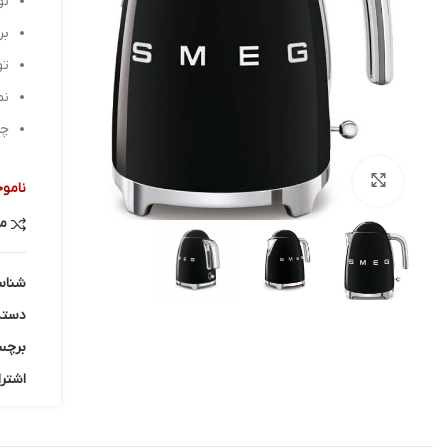
نو
بر
توا
نم
چرخش 
بزرگنمایی تصویر
ناموج
م
شناس
دسته
برچس
اشترا