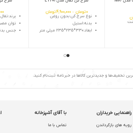
چرخ گوشت پاناسونیک مدل MK-
سرخ کن تفال مدل EY401
سرخ کن ت
0
تومان
–
4,900,000
تومان
000
نوع سرخ کن:بدون روغن
یرند:تفال
ن
شت
بدنه:استیل
توان مصرفی: ۰۰
ابعاد:330*235*235 میلی متر
جنس بدنه
قابلیت تفکیک قطعات: دارد
قابلیت تف
سیستم قطع کن خودکار: دارد
سیستم خا
میزان خروجی مواد : 3.5 کیلوگرم
صفحه نمایشگر لمسی: دارد
ظرفیت:4.2 لیتر
 سوسیس
متوسط و
رین تخفیف‌ها و جدیدترین کالاها در خبرنامه ثبت‌نام کنید.
راهنمایی خریداران
با آقای آشپزخانه
ا
رویه های بازگرداندن
تماس با ما