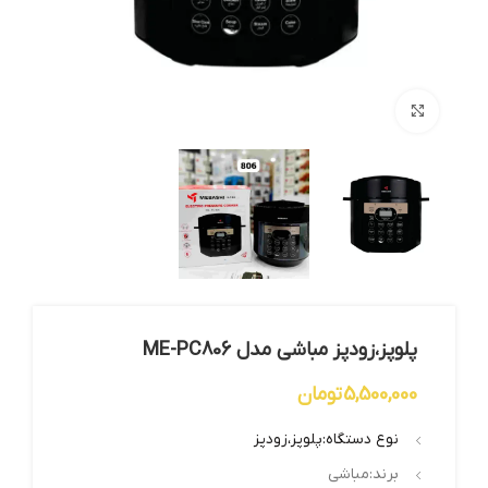
بزرگنمایی تصویر
پلوپز،زودپز مباشی مدل ME-PC806
5,500,000
تومان
نوع دستگاه:پلوپز،زودپز
برند:مباشی