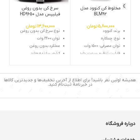
مخلوط کن کنوود مدل
سرخ کن بدون روغن
چرخ
BLM92
فیلیپس مدل HD9650
5,800,000
تومان
13,600,000
تومان
برند: کنوود
نوع:سرخ کن بدون روغن
نوع: چندکاره
توان:2200 وات
توان مصرفی: ۱۵۰۰ وات
عملکرد:بدون روغن
قابلیت تنظیم سرعت: دارد
کشور سازنده:هلند
ظرفیت (لیتر): ۲-۳ لیتر
گنجایش:۱.۴ کیلوگرم
یخ خردکن: دارد
رنگ:مشکی
عملکرد لحظه‌ای (Pulse): دارد
صفحه نمایشگر:دارد
همیشه اولین نفر باشید! برای اطلاع از آخرین تخفیف‌ها و جدیدترین کالاها
قابلیت شستشوی لوازم
درجه حرارت:قابل تنظیم
در خبرنامه ثبت‌نام کنید.
جانبی در ماشین ظرفشویی:
محل جمع آوری سیم:دارد
دارد
سیستم خاموشی خودکار:دارد
جنس تیغه: استیل ضدزنگ
جنس بدنه: استیل و
پلاستیک
پایه های ضد لغزش: دارد
درباره فروشگاه
خدمات مشتریان