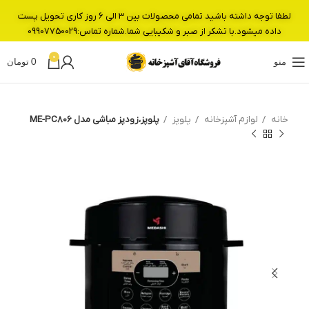
لطفا توجه داشته باشید تمامی محصولات بین 3 الی 6 روز کاری تحویل پست
داده میشود.با تشکر از صبر و شکیبایی شما.شماره تماس:09907750029
0
منو
0
تومان
خانه
لوازم آشپزخانه
پلوپز
پلوپز،زودپز مباشی مدل ME-PC806