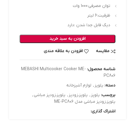
توان مصرفی:
1000 وات
ظرفیت:
6 لیتر
دیگ قابل جدا شدن :
دارد
افزودن به سبد خرید
مقایسه
افزودن به علاقه مندی
شناسه محصول:
MEBASHI Multicooker Cooker ME-
PC806
دسته:
پلوپز
,
لوازم آشپزخانه
برچسب:
پلوپز
,
پلوپز،زودپز
,
پلوپز،زودپز مباشی
,
پلوپز،زودپز مباشی مدل ME-PC806
اشتراک گذاری: