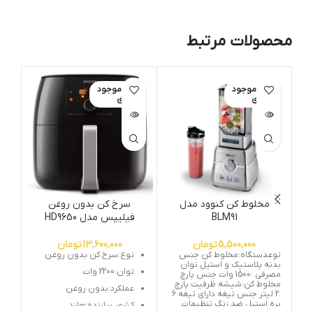
محصولات مرتبط
اتمام موجود
اتمام موجود
ات
ی
ی
مخلوط کن کنوود مدل
سرخ کن بدون روغن
زو
BLM91
فیلیپس مدل HD9650
5,500,000
تومان
13,600,000
تومان
نوعدستگاه:مخلوط کن جنس
نوع:سرخ کن بدون روغن
بدنه پلاستیک و استیل توان
توان:2200 وات
مصرفی :1500 وات جنس پارچ
مخلوط کن:شیشه ظرفیت پارچ
عملکرد:بدون روغن
:2 لیتر جنس تیغه دارای تیغه 6
پره استیل ضد زنگ تنظیمات
کشور سازنده:هلند