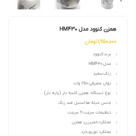
همزن کنوود مدل HM430
1,950,000
تومان
برند:
کنوود
مدل:
HM430
رنگ:
سفید
توان مصرفی:
250 وات
نوع دستگاه:
همزن کاسه دار (پایه دار)
جنس میله ها:
استیل ضد زنگ
تنظیمات سرعت:
6 سرعت
عملکرد:
خمیرزن, همزن
عملکرد توربو:
دارد