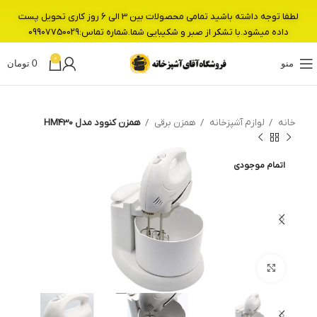
لطفا توجه داشته باشید تمامی محصولات بین 3 الی 6 روز کاری تحویل پست
داده میشود.با تشکر از صبر و شکیبایی شما.شماره تماس:09907750029
0
منو
0
تومان
خانه
لوازم آشپزخانه
همزن برقی
همزن کنوود مدل HM430
اتمام موجودی
بزرگنمایی تصویر