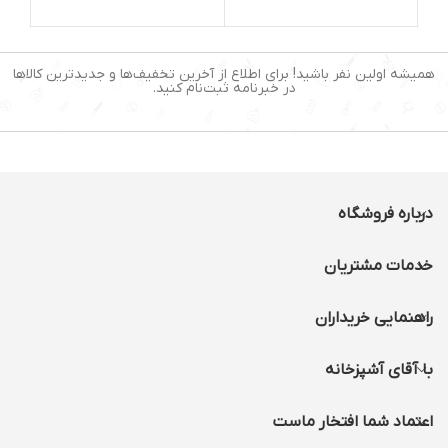
سرعت 6 سرعته مجهز به عملکرد
گنجایش:۱.۴ کیلوگرم
پالس:دارد • ️دارای پایه های ضد
لغزش ️• دارای عملکرد اسموتی
رنگ:مشکی
ساز • مجهز به سیستم قفل
ایمنی • مناسب برای یخ و میوه
صفحه نمایشگر:دارد
های یخ زده • دارای پارچ بسیار
همیشه اولین نفر باشید! برای اطلاع از آخرین تخفیف‌ها و جدیدترین کالاها
مقاوم در برابر حرارت و نشکن •
درجه حرارت:قابل تنظیم
در خبرنامه ثبت‌نام کنید.
دارای 1 عدد پارچ اسموتی 0.5
محل جمع آوری سیم:دارد
لیتری همراه درب • دارای 3
برنامه اسموتی، خرد کردن یخ،
سیستم خاموشی خودکار:دارد
عملکرد پالس
درباره فروشگاه
خدمات مشتریان
راهنمایی خریداران
با آقای آشپزخانه
اعتماد شما افتخار ماست