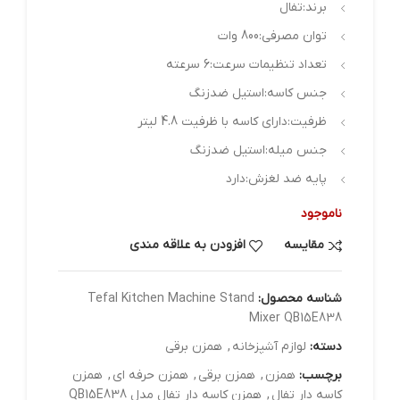
برند:تفال
توان مصرفی:
800 وات
تعداد تنظیمات سرعت:
6 سرعته
جنس کاسه:
استیل ضدزنگ
ظرفیت:
دارای کاسه با ظرفیت 4.8 لیتر
جنس میله:
استیل ضدزنگ
پایه ضد لغزش:
دارد
ناموجود
مقایسه
افزودن به علاقه مندی
شناسه محصول:
Tefal Kitchen Machine Stand
Mixer QB15E838
دسته:
لوازم آشپزخانه
,
همزن برقی
برچسب:
همزن
,
همزن برقی
,
همزن حرفه ای
,
همزن
کاسه دار تفال
,
همزن کاسه دار تفال مدل QB15E838