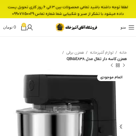
لطفا توجه داشته باشید تمامی محصولات بین 3 الی 6 روز کاری تحویل پست
داده میشود.با تشکر از صبر و شکیبایی شما.شماره تماس:09907750029
0
منو
0
تومان
خانه
لوازم آشپزخانه
همزن برقی
همزن کاسه دار تفال مدل QB15E838
اتمام موجودی