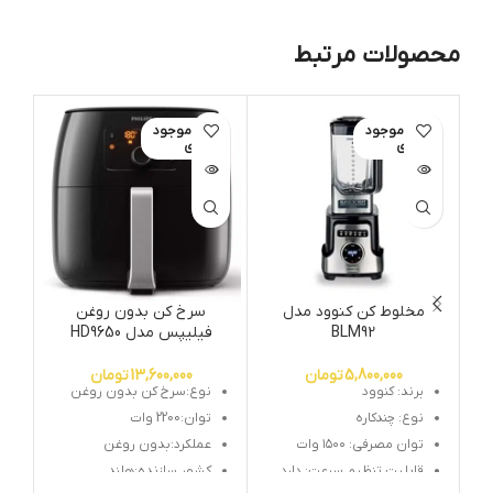
محصولات مرتبط
اتمام موجود
اتمام موجود
ی
ی
مخلوط کن کنوود مدل
سرخ کن بدون روغن
BLM92
فیلیپس مدل HD9650
5,800,000
تومان
13,600,000
تومان
برند: کنوود
نوع:سرخ کن بدون روغن
نوع: چندکاره
توان:2200 وات
توان مصرفی: ۱۵۰۰ وات
عملکرد:بدون روغن
قابلیت تنظیم سرعت: دارد
کشور سازنده:هلند