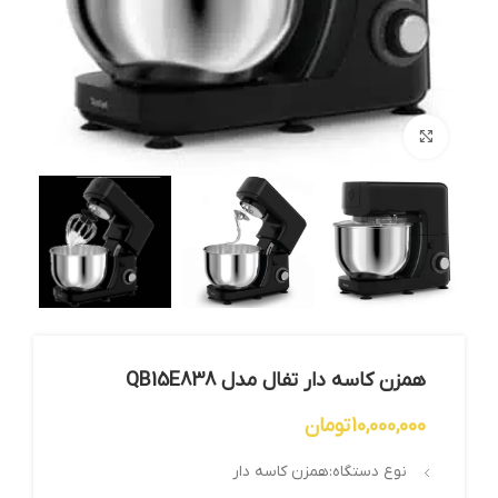
بزرگنمایی تصویر
همزن کاسه دار تفال مدل QB15E838
10,000,000
تومان
نوع دستگاه:همزن کاسه دار