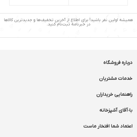
ظرفیت (لیتر): ۲-۳ لیتر
گنجایش:۱.۴ کیلوگرم
یخ خردکن: دارد
رنگ:مشکی
عملکرد لحظه‌ای (Pulse): دارد
صفحه نمایشگر:دارد
همیشه اولین نفر باشید! برای اطلاع از آخرین تخفیف‌ها و جدیدترین کالاها
قابلیت شستشوی لوازم
درجه حرارت:قابل تنظیم
در خبرنامه ثبت‌نام کنید.
جانبی در ماشین ظرفشویی:
محل جمع آوری سیم:دارد
دارد
سیستم خاموشی خودکار:دارد
جنس تیغه: استیل ضدزنگ
جنس بدنه: استیل و
پلاستیک
پایه های ضد لغزش: دارد
درباره فروشگاه
خدمات مشتریان
راهنمایی خریداران
با آقای آشپزخانه
اعتماد شما افتخار ماست