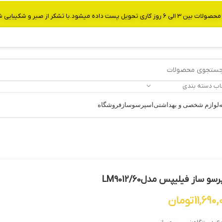
از صبر و شکیبایی شما.شماره تماس:09907750029
اب دسته بندی
ه
لوازم شخصی و بهداشتی
اسپرسوساز
فروشگاه
و ساز فیلیپس مدلLM9012/60
11,690
تومان