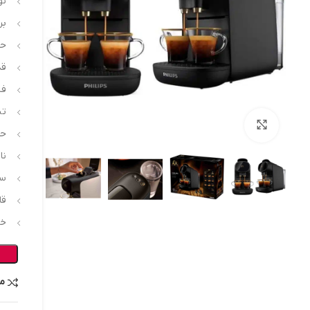
نو
بر
حجم
قدر
فشا
تن
بزرگنمایی تصویر
حا
ناز
سی
قا
خا
م