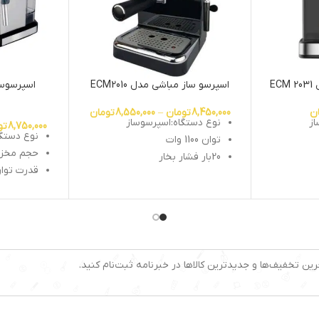
E
اسپرسو ساز مباشی مدل ECM2010
ن
8,450,000
تومان
–
8,550,000
تومان
از
نوع دستگاه:اسپرسوساز
8,750,000
تو
نوع دستگا
توان 1100 وات
حجم مخزن آب: 
20بار فشار بخار
قدرت توان مص
نشانگر میزان دما
فشار بخار: 20 ب
دارد
قابلیت قطع کن خودکار
سیستم کاپ
قابلیت تنظیم برنامه
سینی چکه 
 دارد
دارای خروجی نازل آب جوش
قابلیت است
دارای سینی گرمکن و چکه گیر
کپسول
ارد
نشانگر آماداده به کار دارد
رین تخفیف‌ها و جدیدترین کالاها در خبرنامه ثبت‌نام کنید.
خاموش شد
دارای نشانگر فشار بخار
تهیه نوش
اسپرسو، کا
نوشیدنی های قابل
کاپوچینو، 
تهیه:اسپرسو-کاپوچینو-کافه
ر: دارد
لاته-کافه کاپوچینو-آمریکانو-