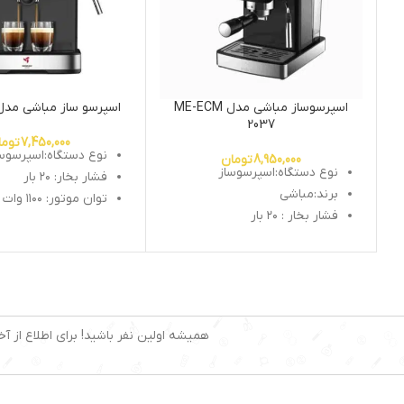
اسپرسوساز مباشی مدل ME-ECM
اسپرسو ساز مباشی مدل CM 2031
2037
7,450,000
توما
نوع دستگاه:اسپرسوس
8,950,000
تومان
نوع دستگاه:اسپرسوساز
فشار بخار: ۲۰ بار
برند:مباشی
توان موتور: ۱۱۰۰ وات
فشار بخار : ۲۰ بار
ظرفیت مخزن: ۱/۵ لیتر
توان موتور : ۱۳۵۰ وات
سیستم کاپوچینوساز: 
ظرفت مخزن : ۱.۵ لیتر
نشانگر سطح آب: دارد
سستم کاپوچینوساز : دارد
قابلیت تولید کف شیر:
نشانگر سطح آب : دارد
نازل بخار: دارد
قابلیت تولید کف شیر : دارد
تمپر و پیمانه قهوه: د
همیشه اولین نفر باشید! برای اطلاع از آخ
نازل بخار : دارد
سینی چکه گیر: دارد
تمپر و پیمانه قهوه : دارد
گرمکن فنجان: دارد
سیستم خاموشی خودکا