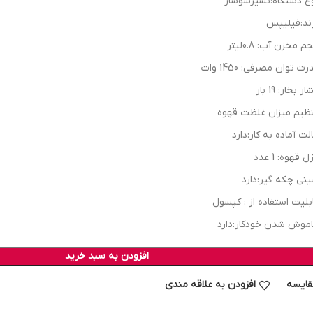
ع دستگاه:نسپرسوساز
ند:فیلیپس
 مخزن آب: 0.8لیتر
ت توان مصرفی: 1450 وات
ر بخار: 19 بار
ظیم میزان غلظت قهوه
لت آماده به کار:دارد
ل قهوه: 1 عدد
نی چکه گیر:دارد
بلیت استفاده از : کپسول
موش شدن خودکار:دارد
افزودن به سبد خرید
قایسه
افزودن به علاقه مندی