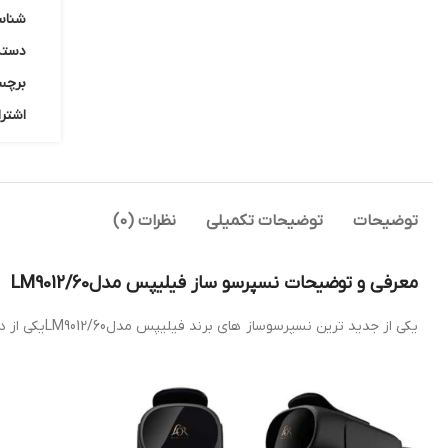
شناس
دسته
برچس
اشترا
توضیحات
توضیحات تکمیلی
نظرات (0)
معرفی و توضیحات نسپرسو ساز فیلیپس مدلLM9012/60
یکی از جدید ترین نسپرسوساز های برند فیلیپس مدلLM9012/60یکی از دستگاه های خاص و شیک شرکت فیلیپس می باشد کهقابلیت استفاده از انواع قهوه های کپسولی موجود در بازار نیز استفاده نماید.