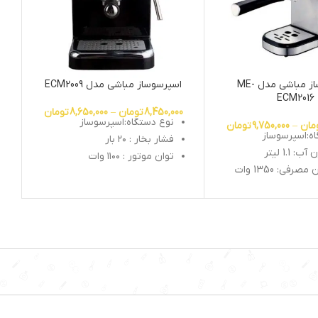
اسپرسوساز مباشی مدل ME-
اسپرسوساز مباشی مدل ECM2009
ECM2016
8,450,000
تومان
–
8,650,000
تومان
نوع دستگاه:اسپرسوساز
مان
–
9,750,000
تومان
ه:اسپرسوساز
فشار بخار : ۲۰ بار
1.1 لیتر
توان موتور : ۱۱۰۰ وات
رفی: 1350 وات
ظرفیت مخزن : ۱.۵ لیتر
ار
سیستم کاپوچینوساز : دارد
وچینو ساز:دارد
نشانگر سطح اب : دارد
گیر:دارد
نوشیدنی‌های قابل تهیه :
اسبرسو،کاپوچینو،لاته،کافه
فاده از : پودر قهوه،
ماکیاتو،آب جوش،شیر گرم،موکا و
…
ن خودکار:دارد
یدنی‌های: آب جوش،
فه لاته، موکا،
ماکیاتو، شیر گرم