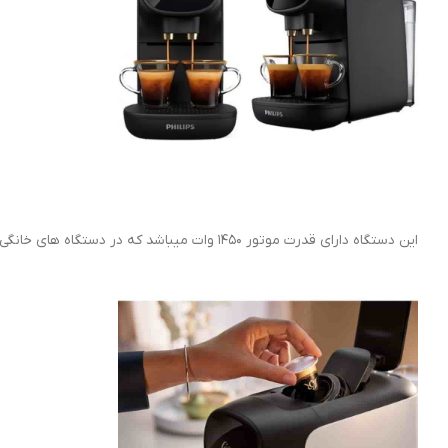
این دستگاه دارای قدرت موتور ۱۴۵۰ وات میباشد که در دستگاه های خانگی بالاترین توان محسوب میگردد. پمپ بخار ۱۹بار این این اسپرسو ساز سبب عصاره گیری بسیار با کیفیت این دستگاه ست.