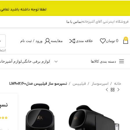
لطفا توجه داشته باشید تمامی محصولات بین 3 الی 6 روز کاری تحویل پست داده میشود.با تشکر 
فروشگاه اینترنتی آقای آشپزخانه
تماس با ما
0
0
تومان
علاقه مندی
مقایسه
ورود / ثبت نام
انتخ
دسته بندی کالاها
لوازم برقی خانگی
لوازم آشپزخان
خانه
اسپرسوساز
فیلیپس
نسپرسو ساز فیلیپس مدلLM9012/60
نسپرس
,000