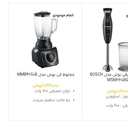
ی
اتمام موجودی
ا
گوشتکوب برقی بوش مدل BOSCH
مخلوط کن بوش مدل MMB42G0B
MSM2610B
2,340,000
تومان
توان مصرفی 700 وات
1,200,0
تومان
ر : اسلوونی
دو حالت تنظيم سرعت
600 وات
پارچ مدرج شیشه ای 1.5 لیتر
 کاره
عملکرد پالس (ضربه ای)
حجم لیوان مخصوص : 700 میلی
قابلیت خرد کردن یخ