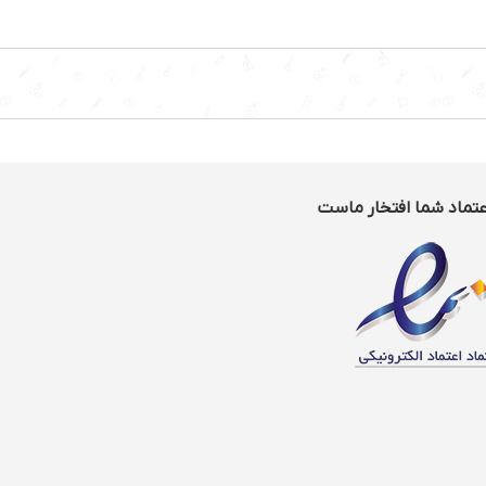
شستشوی قطعات در ماشین
 : موتور کم صدا با
ین
قابلیت جدا شدن تیغه
 : 1 سرعته
جنس تیغه استیل ضدزنگ
 : استیل و پلاستیک
عتماد شما افتخار ماست