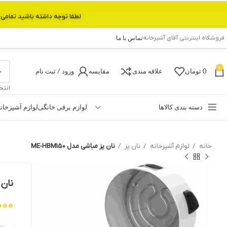
لطفا توجه داشته باشید تمامی محصولات بین 3 الی 6 روز کاری تحویل پست داده میشود.با تشکر 
فروشگاه اینترنتی آقای آشپزخانه
تماس با ما
0
0
تومان
علاقه مندی
مقایسه
ورود / ثبت نام
انتخ
دسته بندی کالاها
لوازم برقی خانگی
لوازم آشپزخان
خانه
لوازم آشپزخانه
نان پز
نان پز مباشی مدل ME-HBM150
نان پ
000