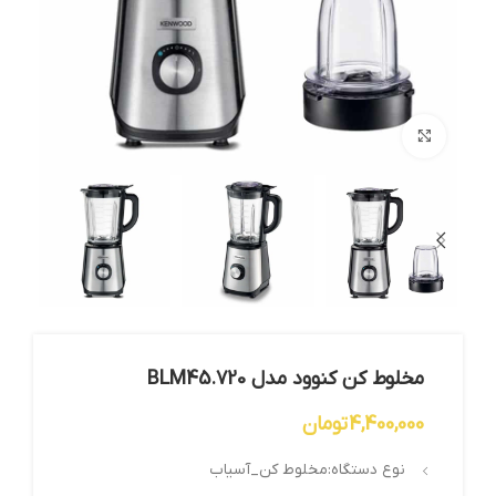
بزرگنمایی تصویر
مخلوط کن کنوود مدل BLM45.720
4,400,000
تومان
نوع دستگاه:مخلوط کن_آسیاب