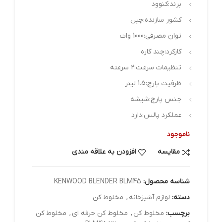
برند:کنوود
کشور سازنده:
چین
توان مصرفی:
1000 وات
کارکرد:
چند کاره
تنظیمات سرعت:
2 سرعته
ظرفیت پارچ:
1.5 لیتر
جنس پارچ:
شیشه
عملکرد پالس:
دارد
ناموجود
مقایسه
افزودن به علاقه مندی
شناسه محصول:
KENWOOD BLENDER BLM45
دسته:
لوازم آشپزخانه
,
مخلوط کن
برچسب:
مخلوط کن
,
مخلوط کن حرفه ای
,
مخلوط کن