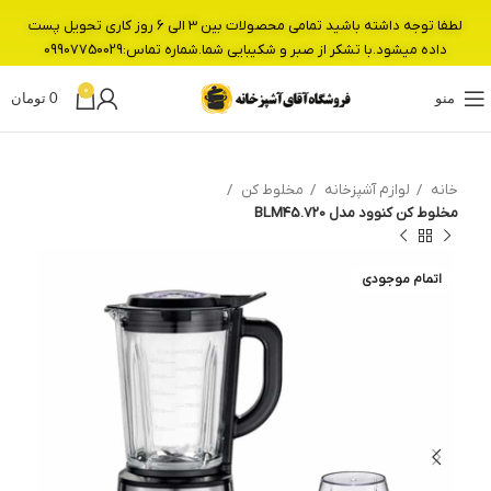
لطفا توجه داشته باشید تمامی محصولات بین 3 الی 6 روز کاری تحویل پست
داده میشود.با تشکر از صبر و شکیبایی شما.شماره تماس:09907750029
0
منو
0
تومان
خانه
لوازم آشپزخانه
مخلوط کن
مخلوط کن کنوود مدل BLM45.720
اتمام موجودی