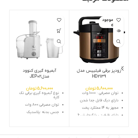
اتمام موجود
ی
زودپز برقی فیلیپس مدل
آبمیوه گیری کنوود
HD2139
مدلJEP02
5,800,000
تومان
5,600,000
تومان
توان مصرفی : 1000 وات
نوع آبمیوه گیری:برقی تک
کاره
دارای دیگ قابل جدا شدن
توان مصرفی:800 وات
مجهز به 14 عملکرد پخت
جنس بدنه :پلاستیک
دارای ظرفیتی با گنجایش 6
لیتر
ظرفیت پارچ :1.1 لیتر
دارای عملکرد گرم نگهداری تا
تعداد تنظیمات سرعت
12 ساعت
:2سرعته