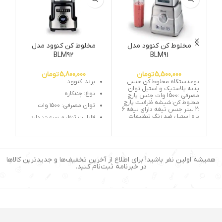
مخلوط کن کنوود مدل
مخلوط کن کنوود مدل
BLM92
BLM91
5,500,000
تومان
5,800,000
تومان
نوعدستگاه:مخلوط کن جنس
برند: کنوود
بدنه پلاستیک و استیل توان
نوع: چندکاره
مصرفی :1500 وات جنس پارچ
مخلوط کن:شیشه ظرفیت پارچ
توان مصرفی: ۱۵۰۰ وات
:2 لیتر جنس تیغه دارای تیغه 6
پره استیل ضد زنگ تنظیمات
قابلیت تنظیم سرعت: دارد
سرعت 6 سرعته مجهز به عملکرد
ظرفیت (لیتر): ۲-۳ لیتر
پالس:دارد • ️دارای پایه های ضد
لغزش ️• دارای عملکرد اسموتی
یخ خردکن: دارد
ساز • مجهز به سیستم قفل
ایمنی • مناسب برای یخ و میوه
عملکرد لحظه‌ای (Pulse): دارد
های یخ زده • دارای پارچ بسیار
همیشه اولین نفر باشید! برای اطلاع از آخرین تخفیف‌ها و جدیدترین کالاها
مقاوم در برابر حرارت و نشکن •
قابلیت شستشوی لوازم
در خبرنامه ثبت‌نام کنید.
دارای 1 عدد پارچ اسموتی 0.5
جانبی در ماشین ظرفشویی:
لیتری همراه درب • دارای 3
دارد
برنامه اسموتی، خرد کردن یخ،
جنس تیغه: استیل ضدزنگ
عملکرد پالس
جنس بدنه: استیل و
پلاستیک
پایه های ضد لغزش: دارد