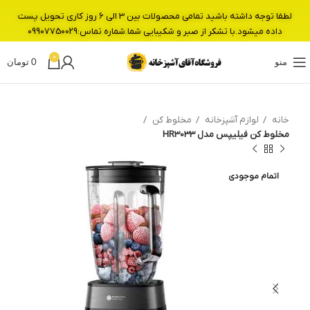
لطفا توجه داشته باشید تمامی محصولات بین 3 الی 6 روز کاری تحویل پست
داده میشود.با تشکر از صبر و شکیبایی شما.شماره تماس:09907750029
0
منو
0
تومان
خانه
لوازم آشپزخانه
مخلوط کن
مخلوط کن فیلیپس مدل HR3033
اتمام موجودی