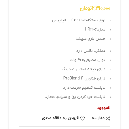
2,310,000
تومان
نوع دستگاه:مخلوط کن فیلیپس
مدل:HR2106
جنس پارچ :شیشه
عملکرد پالس:دارد
توان مصرفی:400 وات
دارای تیغه استیل ضد‌زنگ
دارای فناوری ProBlend 4
قابلیت تنظیم سرعت:دارد
قابلیت خرد کردن یخ و سبزیجات:دارد
ناموجود
مقایسه
افزودن به علاقه مندی