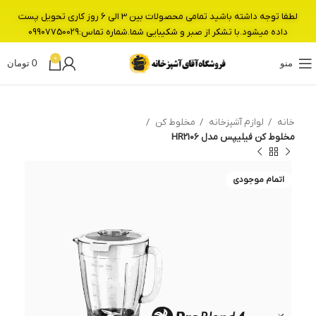
لطفا توجه داشته باشید تمامی محصولات بین 3 الی 6 روز کاری تحویل پست
داده میشود.با تشکر از صبر و شکیبایی شما.شماره تماس:09907750029
0
منو
0
تومان
خانه
لوازم آشپزخانه
مخلوط کن
مخلوط کن فیلیپس مدل HR2106
اتمام موجودی