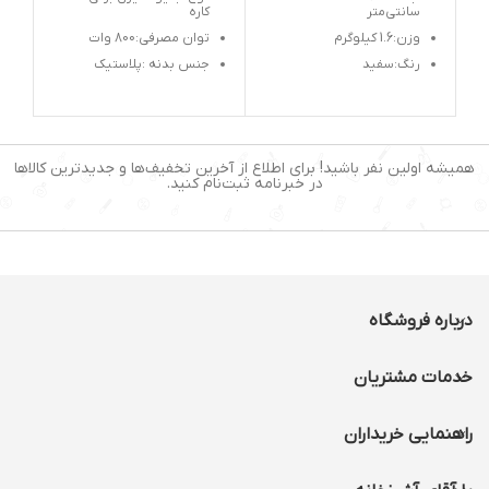
سانتی‌متر
کاره
وزن:1.6 کیلوگرم
توان مصرفی:800 وات
رنگ:سفید
جنس بدنه :پلاستیک
کارکرد: چندکاره
ظرفیت پارچ :1.1 لیتر
توان مصرفی: 650 وات
تعداد تنظیمات سرعت
:2سرعته
جنس بدنه: پلاستیک
همیشه اولین نفر باشید! برای اطلاع از آخرین تخفیف‌ها و جدیدترین کالاها
در خبرنامه ثبت‌نام کنید.
درباره فروشگاه
خدمات مشتریان
راهنمایی خریداران