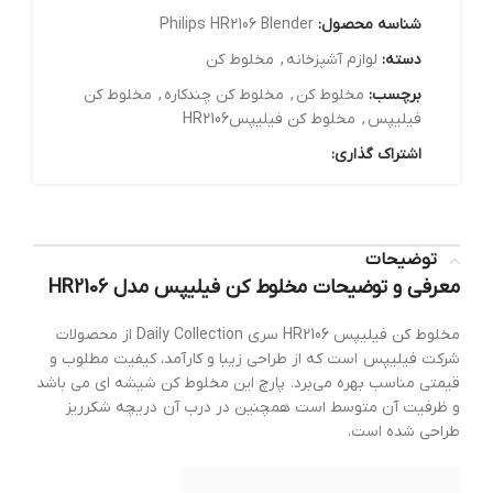
شناسه محصول:
Philips HR2106 Blender
دسته:
لوازم آشپزخانه
,
مخلوط کن
برچسب:
مخلوط کن
,
مخلوط کن چندکاره
,
مخلوط کن
فیلیپس
,
مخلوط کن فیلیپسHR2106
اشتراک گذاری:
توضیحات
معرفی و توضیحات مخلوط کن فیلیپس مدل HR2106
مخلوط کن فیلیپس HR2106 سری Daily Collection از محصولات
شرکت فیلیپس است که از طراحی زیبا و کارآمد، کیفیت مطلوب و
قیمتی مناسب بهره می‌برد. پارچ این مخلوط کن شیشه ای می باشد
و ظرفیت آن متوسط است همچنین در درب آن دریچه شکرریز
طراحی شده است.