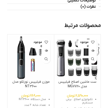
توضیحات تکمیلی
نظرات (0)
محصولات مرتبط
اتمام موجود
اتمام موجود
ات
ی
ی
ست ماشین اصلاح فیلیپس
موزن فیلیپس نورلکو مدل
ما
مدل MG7720
NT3600
2,590,000
تومان
868,000
تومان
تکنولوژی اصلاح : برش
مدل دستگاه: NT3600
مستقیم
تعداد شانه: 2 عدد