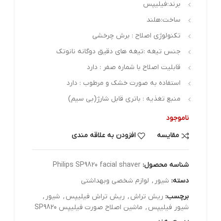
برند:فیلیپس
ساخت:هلند
تکنولوژی اصلاح : برش چرخشی
جنس تیغه :تیغه های دقیق دوگانه نانوتک
قابلیت اصلاح با شماره صفر : دارد
استفاده به صورت خشک و مرطوب : دارد
منبع تغذیه : باتری قابل شارژ(بی سیم)
ناموجود
مقایسه
افزودن به علاقه مندی
شناسه محصول:
Philips SP9820 facial shaver
دسته:
شیور
,
لوازم شخصی وبهداشتی
برچسب:
ریش تراش
,
ریش تراش فیلیپس
,
شیور
,
شیور فیلیپس
,
ماشین اصلاح صورت فیلیپس SP9820