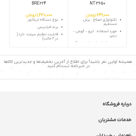
NT3650
BRE224
ف
649,000
تومان
1,430,000
تومان
تکنولوژی اصلاح : برش
نوع دستگاه:اپیلاتور
مستقیم
برند:فیلیپس
مورد استفاده : ابرو – گوش –
قابلیت تنظیم سرعت: دارد (
بینی
در 2 حالت)
جنس تیغه : استیل ضد زنگ
تعداد سری: یک عدد (سری
تعداد تنظیمات طول برش : ۱
موچین)
نوع اصلاح : تریمر
منبع تغذیه: برق مستقیم
همیشه اولین نفر باشید! برای اطلاع از آخرین تخفیف‌ها و جدیدترین کالاها
(سیم دار)
اندازه اصلاح با شانه ابرو : ۵
در خبرنامه ثبت‌نام کنید.
میلی متر
جنس موچین: استیل ضد
زنگ
منبع تغذیه : باتری سایز
قلمی آلکالین
تعداد موچین: 20 عدد
درباره فروشگاه
خدمات مشتریان
راهنمایی خریداران