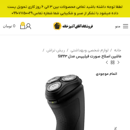
لطفا توجه داشته باشید تمامی محصولات بین 3 الی 6 روز کاری تحویل پست
داده میشود.با تشکر از صبر و شکیبایی شما.شماره تماس:09907750029
0
منو
0
تومان
خانه
لوازم شخصی وبهداشتی
ریش تراش
ماشین اصلاح صورت فیلیپس مدل S1223
اتمام موجودی