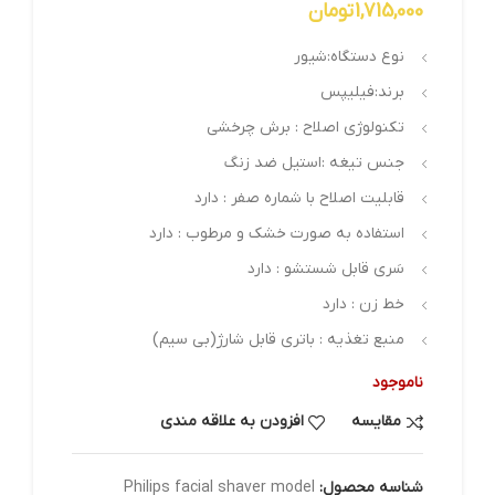
1,715,000
تومان
نوع دستگاه:شیور
برند:فیلیپس
تکنولوژی اصلاح : برش چرخشی
جنس تیغه :استیل ضد زنگ
قابلیت اصلاح با شماره صفر : دارد
استفاده به صورت خشک و مرطوب : دارد
سَری قابل شستشو : دارد
خط زن : دارد
منبع تغذیه : باتری قابل شارژ(بی سیم)
ناموجود
مقایسه
افزودن به علاقه مندی
شناسه محصول:
Philips facial shaver model