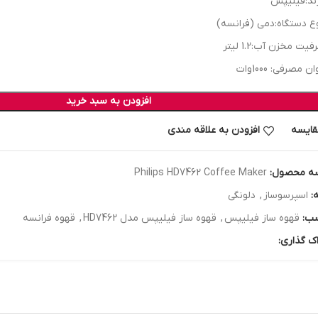
ند:فیلیپس
ع دستگاه:دمی (فرانسه)
فیت مخزن آب:1.2 لیتر
ن مصرفی: 1000وات
افزودن به سبد خرید
قایسه
افزودن به علاقه مندی
ه محصول:
Philips HD7462 Coffee Maker
:
اسپرسوساز
,
دلونگی
ب:
قهوه ساز فیلیپس
,
قهوه ساز فیلیپس مدل HD7462
,
قهوه فرانسه
ک گذاری: