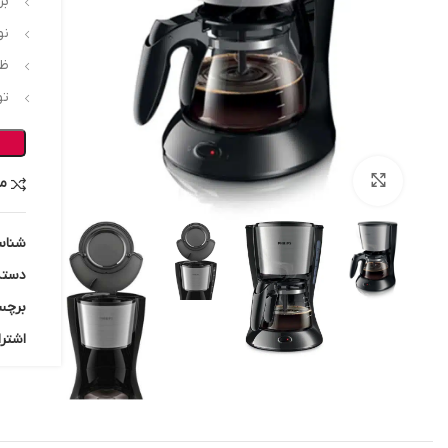
بر
نو
ظر
توا
بزرگنمایی تصویر
م
شناس
دسته
برچس
اشترا