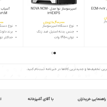
E
اسپرسوساز نوا مدل NOVA NCM-
آسیاب 
521.M
128EXPS
ن
از
10,400,000
تومان
000
نوع دستگاه:اسپرسوساز
نوع دستگا
جنس بدنه:استیل ضد زنگ
برند:دلونگی
توان:1450 وات
حداکثر توان 
فشار بخار:15بار
ظرفیت آسیاب
صفحه نمایش دیجیتال:دارد
تنظیم سر
فیلتر
قابلیت قطع کن خودکار:دارد
قفل ایمنی
دارد
2خروجی نازل آب جوش
درجات آسیاب :
:دارد
دسته گروپ صنعتی
جنس تیغه
رین تخفیف‌ها و جدیدترین کالاها در خبرنامه ثبت‌نام کنید.
در قهوه
قابلیت جد
صفحه نمایش
ن: دارد
راهنمایی خریداران
با آقای آشپزخانه
ا