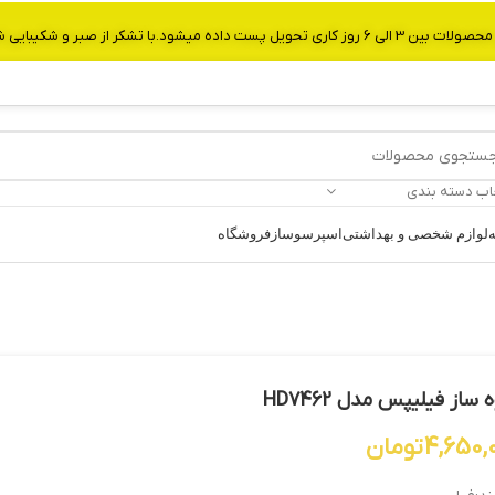
از صبر و شکیبایی شما.شماره تماس:09907750029
اب دسته بندی
ه
لوازم شخصی و بهداشتی
اسپرسوساز
فروشگاه
 ساز فیلیپس مدل HD7462
4,650,
تومان