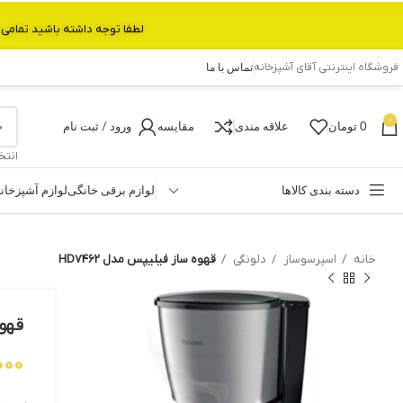
لطفا توجه داشته باشید تمامی محصولات بین 3 الی 6 روز کاری تحویل پست داده میشود.با تشکر 
فروشگاه اینترنتی آقای آشپزخانه
تماس با ما
0
0
تومان
علاقه مندی
مقایسه
ورود / ثبت نام
انتخ
دسته بندی کالاها
لوازم برقی خانگی
لوازم آشپزخان
خانه
اسپرسوساز
دلونگی
قهوه ساز فیلیپس مدل HD7462
قهوه
000