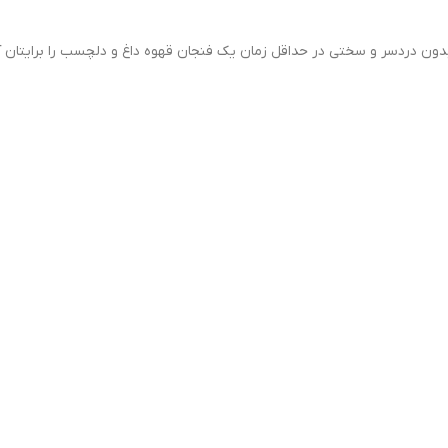
ن 1000 وات، در منزل و یا محل کار بدون دردسر و سختی در حداقل زمان یک فنجان قهوه داغ و دلچس