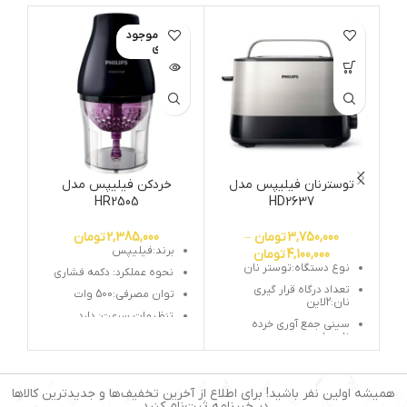
اتمام موجود
ات
ی
توسترنان فیلیپس مدل
خردکن فیلیپس مدل
گ
HR2505
HD2637
3,750,000
تومان
–
2,385,000
تومان
برند:فیلیپس
4,100,000
تومان
نوع دستگاه:توستر نان
نحوه عملکرد: دکمه فشاری
تعداد درگاه قرار گیری
توان مصرفی:500 وات
نان:2لاین
تنظیمات سرعت: دارد
سینی جمع آوری خرده
نان:دارد
تیغه: 2
قابلیت تنظیم حرارت:دارد
قابلیت یخ زدایی:دارد
همیشه اولین نفر باشید! برای اطلاع از آخرین تخفیف‌ها و جدیدترین کالاها
در خبرنامه ثبت‌نام کنید.