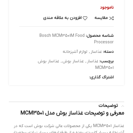
ناموجود
مقایسه
افزودن به علاقه مندی
شناسه محصول:
Bosch MCM3501M Food
Processor
دسته:
غذاساز
,
لوازم آشپزخانه
برچسب:
غذاساز
,
غذاساز بوش
,
غذاساز بوش
MCM3501
اشتراک گذاری:
توضیحات
معرفی و توضیحات غذاساز بوش مدل MCM3501
غذاساز MCM3501 یکی از محصولات عالی شرکت بوش است که در
آشپزخانه بسیار کاربردی بوده و از طرفدارهای بسیار زیادی برخوردار