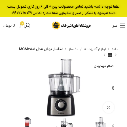
لطفا توجه داشته باشید تمامی محصولات بین 3 الی 6 روز کاری تحویل پست
داده میشود.با تشکر از صبر و شکیبایی شما.شماره تماس:09907750029
0
منو
0
تومان
خانه
لوازم آشپزخانه
غذاساز
غذاساز بوش مدل MCM3501
اتمام موجودی
بزرگنمایی تصویر