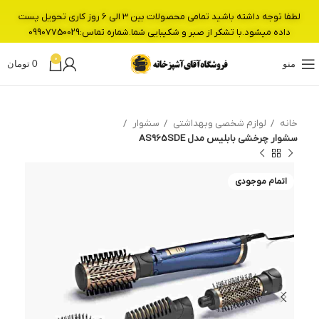
لطفا توجه داشته باشید تمامی محصولات بین 3 الی 6 روز کاری تحویل پست
داده میشود.با تشکر از صبر و شکیبایی شما.شماره تماس:09907750029
0
منو
0
تومان
خانه
لوازم شخصی وبهداشتی
سشوار
سشوار چرخشی بابلیس مدل AS965SDE
اتمام موجودی