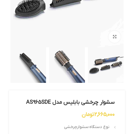
بزرگنمایی تصویر
سشوار چرخشی بابلیس مدل AS965SDE
2,665,000
تومان
نوع دستگاه:سشوارچرخشی