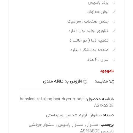
برند:بابلیس
توان:1000وات
جنس صفحات : سرامیک
فناوری تولید یون : دارد
تنظیم دما ( دو حالت )
صفحه نمایشگر : ندارد
سری : ۴ عدد
ناموجود
مقایسه
افزودن به علاقه مندی
شناسه محصول:
babyliss rotating hair dryer model
AS965SDE
دسته:
سشوار
,
لوازم شخصی وبهداشتی
برچسب:
سشوار
,
سشوار بابلیس
,
سشوار چرخشی
بابلیس AS965SDE