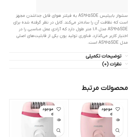
سشوار بابیلیس AS965SDE به فیلتر هوای قابل جداشدن مجهز
است که نظافت آن را ساده‌تر می‌کند. کابل در نظر گرفته شده برای
AS965SDE مدل 1.8 متر طول دارد که آزادی عمل مناسبی را در
اختیار کاربر می‌گذارد. فناوری تولید یون یکی از قابلیت‌های اصلی
مدل AS965SDE است.
توضیحات تکمیلی
نظرات (0)
محصولات مرتبط
اتمام موجود
اتمام موجود
ات
ی
ی