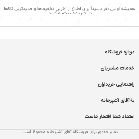
جنس تیغه : استیل ضد زنگ
جنس تیغه : استیل ضد زنگ
اندازه اصلاح با شانه ابرو :
همیشه اولین نفر باشید! برای اطلاع از آخرین تخفیف‌ها و جدیدترین کالاها
منبع تغذیه : باتری سایز
0/5 میلی متر
در خبرنامه ثبت‌نام کنید.
قلمی آلکالین
منبع تغذیه : باتری سایز
قلمی آلکالین
درباره فروشگاه
خدمات مشتریان
راهنمایی خریداران
با آقای آشپزخانه
اعتماد شما افتخار ماست
تمام حقوق برای فروشگاه آقای آشپزخانه محفوظ است.