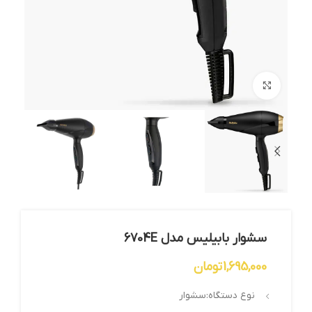
بزرگنمایی تصویر
سشوار بابیلیس مدل 6704E
1,695,000
تومان
نوع دستگاه:سشوار