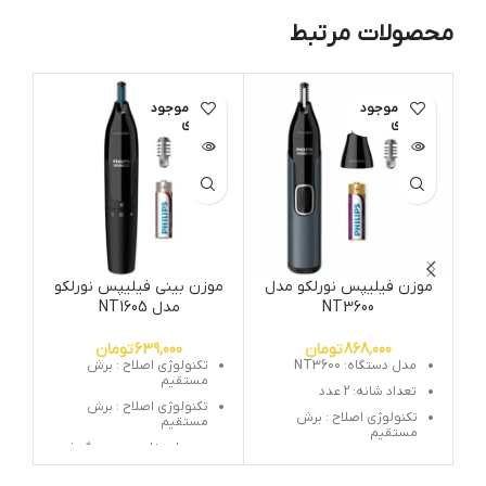
محصولات مرتبط
اتمام موجود
اتمام موجود
ات
ی
ی
موزن فیلیپس نورلکو مدل
موزن بینی فیلیپس نورلکو
NT3600
مدل NT1605
868,000
تومان
639,000
تومان
مدل دستگاه: NT3600
تکنولوژی اصلاح : برش
مستقیم
تعداد شانه: 2 عدد
تکنولوژی اصلاح : برش
تکنولوژی اصلاح : برش
مستقیم
مستقیم
مورد استفاده : موزن گوش
مورد استفاده : موزن گوش
– بینی -ابرو
– بینی -ابرو