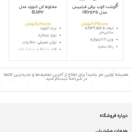
گوشت کوب برقی فیلیپس
مخلوط کن کنوود مدل
زو
مدل HR2535
BLM92
2,350,000
تومان
5,800,000
تومان
ابعاد :5.2x39.5x6.5
برند: کنوود
سانتی‌متر
نوع: چندکاره
وزن:1.6 کیلوگرم
توان مصرفی: ۱۵۰۰ وات
رنگ:سفید
قابلیت تنظیم سرعت: دارد
کارکرد: چندکاره
ظرفیت (لیتر): ۲-۳ لیتر
توان مصرفی: 650 وات
یخ خردکن: دارد
جنس بدنه: پلاستیک
عملکرد لحظه‌ای (Pulse): دارد
همیشه اولین نفر باشید! برای اطلاع از آخرین تخفیف‌ها و جدیدترین کالاها
قابلیت شستشوی لوازم
در خبرنامه ثبت‌نام کنید.
جانبی در ماشین ظرفشویی:
دارد
جنس تیغه: استیل ضدزنگ
جنس بدنه: استیل و
پلاستیک
پایه های ضد لغزش: دارد
درباره فروشگاه
خدمات مشتریان