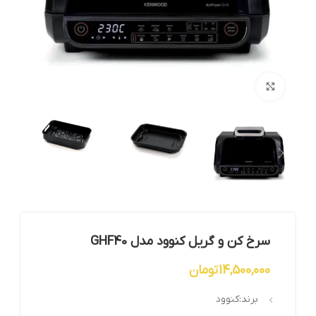
بزرگنمایی تصویر
سرخ کن و گریل کنوود مدل GHF40
14,500,000
تومان
برند:کنوود