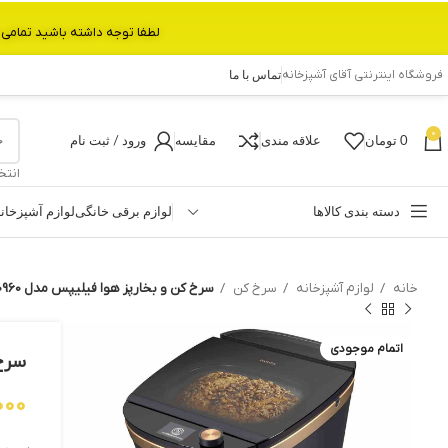
لطفا توجه داشته باشید تمامی محصولات بین 3 الی 6 روز کاری تحویل پست داده میشود.با تشکر 
فروشگاه اینترنتی آقای آشپزخانه
تماس با ما
0
0
تومان
علاقه مندی
مقایسه
ورود / ثبت نام
انتخ
دسته بندی کالاها
لوازم برقی خانگی
لوازم آشپزخان
خانه
لوازم آشپزخانه
سرخ کن
سرخ کن و بخارپز هوا فیلیپس مدل NX0960
اتمام موجودی
سرخ 
000