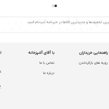
طول سیم:۸۰ سانتی متر
سانتیگراد:
ظرفیت:۳.۸ لیتر
دارای تایم
60 دقیقه:دارد
رین تخفیف‌ها و جدیدترین کالاها در خبرنامه ثبت‌نام کنید.
راهنمایی خریداران
با آقای آشپزخانه
ا
رویه های بازگرداندن
تماس با ما
درباره ما