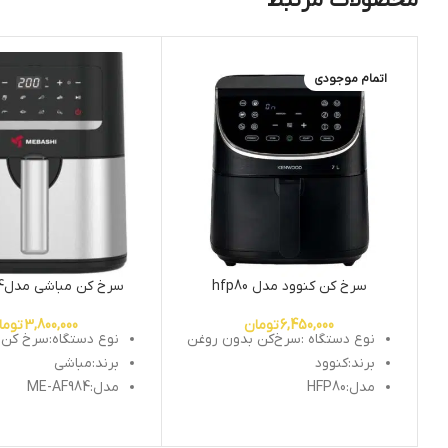
محصولات مرتبط
اتمام موجودی
سرخ کن کنوود مدل hfp80
سرخ کن مباشی مدلME-AF984
6,450,000
تومان
3,800,000
توما
نوع دستگاه :سرخ‌کن بدون روغن
نوع دستگاه:سرخ کن
برند:کنوود
برند:مباشی
مدل:HFP80
مدل:ME-AF984
ظرفیت:
۷ لیتر
ظرفیت:4.5لیتر
نوع کاسه:
نچسب و ضدخش
توان مصرفی:1600وات