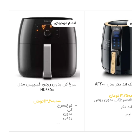
ی
اتمام موجودی
ا
ند دکر مدل AF400
سرخ کن بدون روغن فیلیپس مدل
HD9650
3,250,
تومان
اه:سرخ‌کن بدون روغن
13,600,000
تومان
نوع:سرخ
ند دکر
کن
بدون
روغن
1 وات
توان:2200
ظیم دمای پخت : دارد
وات