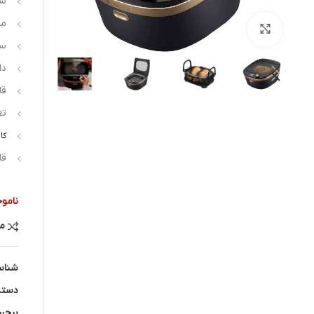
سر
مدل:
بزرگنمایی تصویر
سری
دار
قا
تعد
کا
قا
ناموج
م
شناس
دسته
برچس