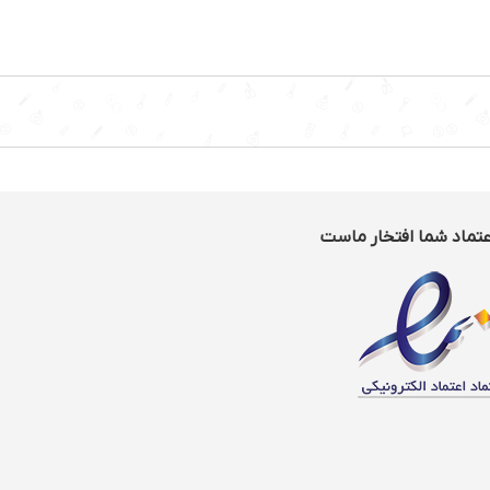
درجه حرارت از 80 تا 200 درجه
عملکرد:بدون
دارد
روغن
ر با قابلیت تنظیم تا
کشور
سازنده:هلند
گنجایش:۱.۴
کیلوگرم
رنگ:مشکی
صفحه
نمایشگر:دارد
درجه
حرارت:قابل
عتماد شما افتخار ماست
تنظیم
محل
جمع
آوری
سیم:دارد
سیستم
خاموشی
خودکار:دارد