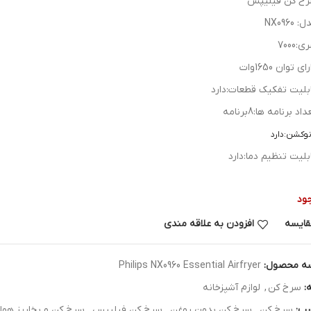
خ کن فیلیپس
 NX0960
:7000
ای توان 1650وات
بلیت تفکیک قطعات:دارد
اد برنامه ها:8برنامه
نوکشن:دارد
بلیت تنظیم دما:دارد
ود
قایسه
افزودن به علاقه مندی
ه محصول:
Philips NX0960 Essential Airfryer
:
سرخ کن
,
لوازم آشپزخانه
ب:
سرخ کن
,
سرخ کن بدون روغن
,
سرخ کن فیلیپس
,
سرخ کن و بخارپز هوا فی