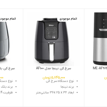
اتمام موجودی
اتمام موجود
سرخ کن نینجا مدل AF100
سرخ کن بلک ا
ن
5,745,000
تومان
000
نوع دستگاه:سرخ کن
نوع دستگ
برند:نینجا
برند:بلک ا
ابعاد ۳۶x ۲۵ x ۳۲ سانتی‌متر
ظرفیت:4 لیتر
توان مصرفی:1550وات
توان مصرفی:500
وزن:۵۲۰۰ گرم
قابلیت تن