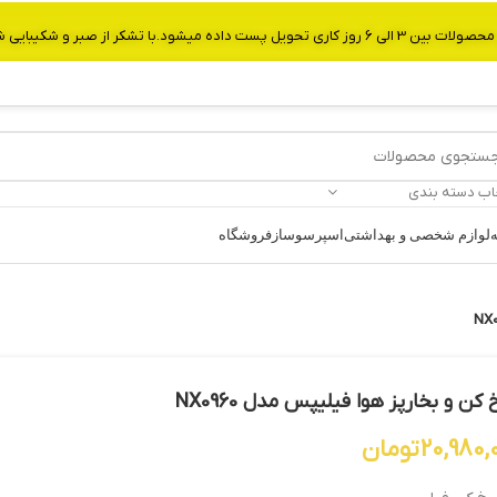
از صبر و شکیبایی شما.شماره تماس:09907750029
اب دسته بندی
ه
لوازم شخصی و بهداشتی
اسپرسوساز
فروشگاه
کن و بخارپز هوا فیلیپس مدل NX0960
20,980,
تومان