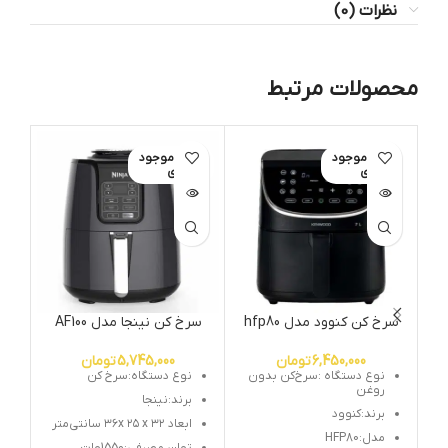
نظرات (0)
محصولات مرتبط
اتمام موجود
اتمام موجود
ات
ی
ی
سرخ کن کنوود مدل hfp80
سرخ کن نینجا مدل AF100
س
6,450,000
تومان
5,745,000
تومان
نوع دستگاه :سرخ‌کن بدون
نوع دستگاه:سرخ کن
روغن
برند:نینجا
برند:کنوود
ابعاد ۳۶x ۲۵ x ۳۲ سانتی‌متر
مدل:HFP80
توان مصرفی:1550وات