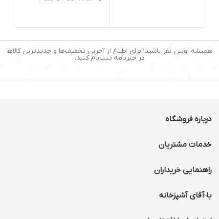
ظرفیت:
۷ لیتر
وزن:۵۲۰۰ گرم
نوع کاسه:
نچسب و ضدخش
طول سیم:۸۰ سانتی متر
نوع کنترل:لمسی
ظرفیت:۳.۸ لیتر
برنامه از پیش تعیین
شده:
۱۲ عدد
همیشه اولین نفر باشید! برای اطلاع از آخرین تخفیف‌ها و جدیدترین کالاها
در خبرنامه ثبت‌نام کنید.
درباره فروشگاه
خدمات مشتریان
راهنمایی خریداران
با آقای آشپزخانه