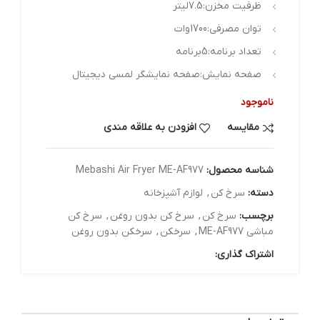
ظرفیت مخزن:7.5لیتر
توان مصرفی:1700وات
تعداد برنامه:5برنامه
صفحه نمایش:صفحه نمایشگر لمسی دیجیتال
ناموجود
مقایسه
افزودن به علاقه مندی
شناسه محصول:
Mebashi Air Fryer ME-AF977
دسته:
سرخ کن
,
لوازم آشپزخانه
برچسب:
سرخ کن
,
سرخ کن بدون روغن
,
سرخ کن
مباشی ME-AF977
,
سرخکن
,
سرخکن بدون روغن
اشتراک گذاری: