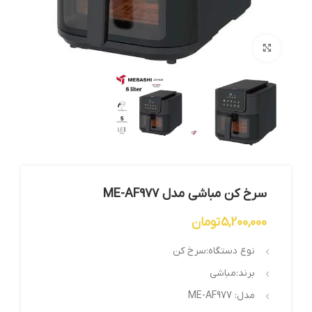
بزرگنمایی تصویر
سرخ کن مباشی مدل ME-AF977
5,200,000
تومان
نوع دستگاه:سرخ کن
برند:مباشی
مدل: ME-AF977