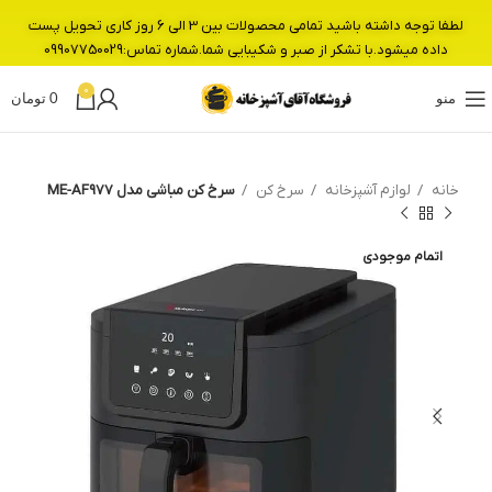
لطفا توجه داشته باشید تمامی محصولات بین 3 الی 6 روز کاری تحویل پست
داده میشود.با تشکر از صبر و شکیبایی شما.شماره تماس:09907750029
0
منو
0
تومان
خانه
لوازم آشپزخانه
سرخ کن
سرخ کن مباشی مدل ME-AF977
اتمام موجودی