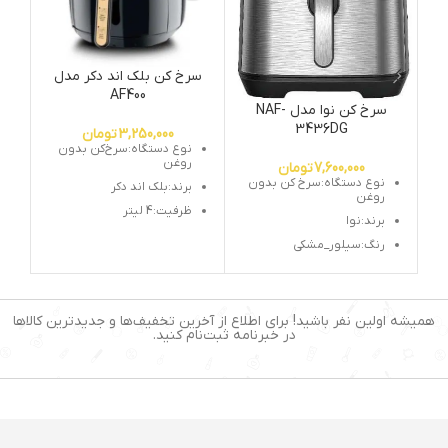
سرخ کن بلک اند دکر مدل
س
AF400
سرخ کن نوا مدل NAF-
3436DG
3,250,000
تومان
نوع دستگاه:سرخ‌کن بدون
روغن
7,600,000
تومان
نوع دستگاه:سرخ کن بدون
برند:بلک اند دکر
روغن
ظرفیت:4 لیتر
برند:نوا
توان مصرفی:1500 وات
رنگ:سیلور_مشکی
قابلیت تنظیم دمای پخت :
نوع نمایشگر:لمسی
دارد
ظرفیت:6.5لیتر
درجه حرارت از 80 تا 200 درجه
سانتیگراد:دارد
توان مصرفی:1800وات
همیشه اولین نفر باشید! برای اطلاع از آخرین تخفیف‌ها و جدیدترین کالاها
در خبرنامه ثبت‌نام کنید.
دارای تایمر با قابلیت تنظیم
برنامه های از پیش تعیین
تا 60 دقیقه:دارد
شده:دارد
تعداد برنامه:8برنامه پخت