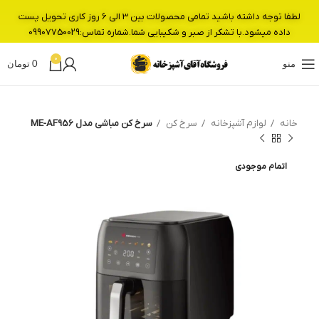
لطفا توجه داشته باشید تمامی محصولات بین 3 الی 6 روز کاری تحویل پست
داده میشود.با تشکر از صبر و شکیبایی شما.شماره تماس:09907750029
0
منو
0
تومان
خانه
لوازم آشپزخانه
سرخ کن
سرخ کن مباشی مدل ME-AF956
اتمام موجودی