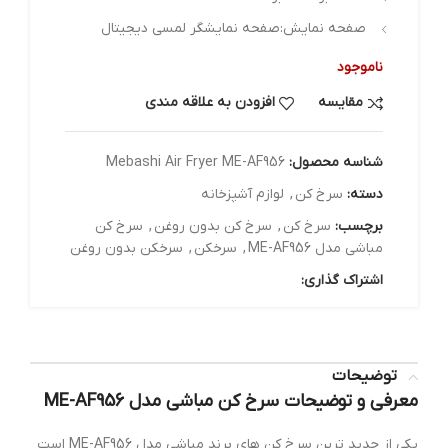
صفحه نمایش:صفحه نمایشگر لمسی دیجیتال
ناموجود
مقایسه
افزودن به علاقه مندی
شناسه محصول:
Mebashi Air Fryer ME-AF956
دسته:
سرخ کن
,
لوازم آشپزخانه
برچسب:
سرخ کن
,
سرخ کن بدون روغن
,
سرخ کن
مباشی مدل ME-AF956
,
سرخکن
,
سرخکن بدون روغن
اشتراک گذاری:
توضیحات
معرفی و توضیحات سرخ کن مباشی مدل ME-AF956
یکی از جدید ترین سرخ کن های برند مباشی مدل ME-AF956 است