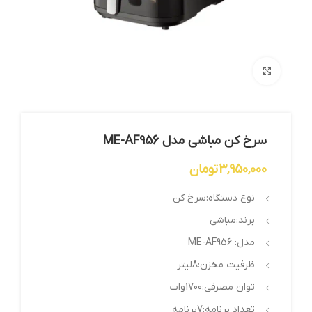
بزرگنمایی تصویر
سرخ کن مباشی مدل ME-AF956
3,950,000
تومان
نوع دستگاه:سرخ کن
برند:مباشی
مدل: ME-AF956
ظرفیت مخزن:8لیتر
توان مصرفی:1700وات
تعداد برنامه:7برنامه