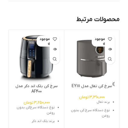
محصولات مرتبط
اتمام موجود
اتمام موجود
ات
ی
ی
سرخ کن تفال مدل EY111
سرخ کن بلک اند دکر مدل
س
AF400
3,310,000
تومان
برند:تفال
3,250,000
تومان
نوع دستگاه:سرخ‌کن بدون
نوع دستگاه:سرخ کن بدون
روغن
روغن
برند:بلک اند دکر
ظرفیت:6 نفره / 1.2 کیلوگرم /