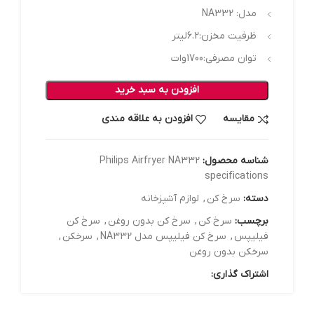
مدل: NA332
ظرفیت مخزن:6.2لیتر
توان مصرفی:1700وات
افزودن به سبد خرید
مقایسه
افزودن به علاقه مندی
شناسه محصول:
Philips Airfryer NA332
specifications
دسته:
سرخ کن
,
لوازم آشپزخانه
برچسب:
سرخ کن
,
سرخ کن بدون روغن
,
سرخ کن
فیلیپس
,
سرخ کن فیلیپس مدل NA332
,
سرخکن
,
سرخکن بدون روغن
اشتراک گذاری: