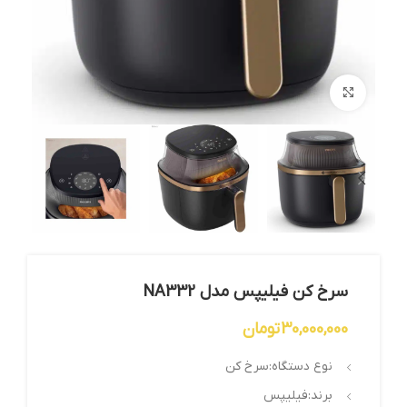
بزرگنمایی تصویر
سرخ کن فیلیپس مدل NA332
30,000,000
تومان
نوع دستگاه:سرخ کن
برند:فیلیپس