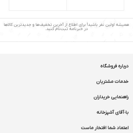
4.2 لیتری XL
ظرفیت:4 لیتر
صفحه نمایشگر:دارد /لمسی
توان مصرفی:1500 وات
سیستم قطع کن خودکار:دارد
قابلیت تنظیم دمای پخت :
دارد
همیشه اولین نفر باشید! برای اطلاع از آخرین تخفیف‌ها و جدیدترین کالاها
کارکرد:چند کاره
در خبرنامه ثبت‌نام کنید.
درجه حرارت از 80 تا 200 درجه
تعداد برنامه ها:8 برنامه
سانتیگراد:دارد
جنس کاسه:روکش نچسب
دارای تایمر با قابلیت تنظیم
تا 60 دقیقه:دارد
درباره فروشگاه
خدمات مشتریان
راهنمایی خریداران
با آقای آشپزخانه
اعتماد شما افتخار ماست