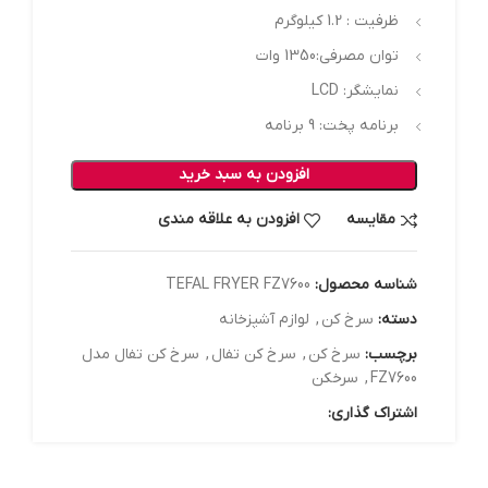
ظرفیت : 1.2 کیلوگرم
توان مصرفی:1350 وات
نمایشگر: LCD
برنامه پخت: 9 برنامه
افزودن به سبد خرید
مقایسه
افزودن به علاقه مندی
شناسه محصول:
TEFAL FRYER FZ7600
دسته:
سرخ کن
,
لوازم آشپزخانه
برچسب:
سرخ کن
,
سرخ کن تفال
,
سرخ کن تفال مدل
FZ7600
,
سرخکن
اشتراک گذاری: