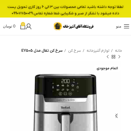
لطفا توجه داشته باشید تمامی محصولات بین 3 الی 6 روز کاری تحویل پست
داده میشود.با تشکر از صبر و شکیبایی شما.شماره تماس:09907750029
0
منو
0
تومان
خانه
لوازم آشپزخانه
سرخ کن
سرخ کن تفال مدل EY505
اتمام موجودی