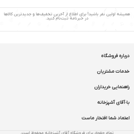
توان مصرفی:1600وات
توان:1700 وات
نمایشگر دیجیتال:دارد
تعداد برنامه ها:7 برنامه
همیشه اولین نفر باشید! برای اطلاع از آخرین تخفیف‌ها و جدیدترین کالاها
برنامه پخت:دارد
صفحه نمایش ال سی
در خبرنامه ثبت‌نام کنید.
دی:دارد
درباره فروشگاه
خدمات مشتریان
راهنمایی خریداران
با آقای آشپزخانه
اعتماد شما افتخار ماست
تمام حقوق برای فروشگاه آقای آشپزخانه محفوظ است.