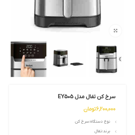
بزرگنمایی تصویر
سرخ کن تفال مدل EY505
6,200,000
تومان
نوع دستگاه:سرخ کن
برند:تفال