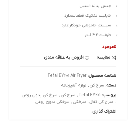
جنس بدنه:استیل
قابلیت تفکیک قطعات:دارد
سیستم خاموشی خودکار:دارد
ظرفیت:4.2 لیتر
ناموجود
مقایسه
افزودن به علاقه مندی
شناسه محصول:
Tefal EY201 Air Fryer
دسته:
سرخ کن
,
لوازم آشپزخانه
برچسب:
Tefal EY201
,
سرخ کن
,
سرخ کن بدون روغن
,
سرخ کن تفال
,
سرخکن
,
سرخکن بدون روغن
اشتراک گذاری: