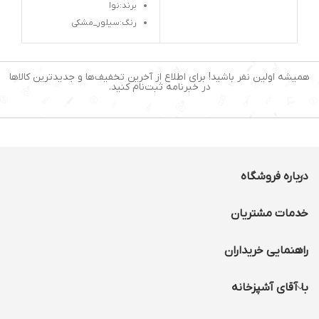
امکان کنترل دما:دارد
برند:نوا
تعداد برنامه های پیش
رنگ:سیلور_مشکی
فرض:12 برنامه
نوع نمایشگر:لمسی
تنظیم زمان:60 دقیقه
ظرفیت:6.5لیتر
توان مصرفی:1800وات
همیشه اولین نفر باشید! برای اطلاع از آخرین تخفیف‌ها و جدیدترین کالاها
در خبرنامه ثبت‌نام کنید.
برنامه های از پیش تعیین
شده:دارد
تعداد برنامه:8برنامه پخت
درباره فروشگاه
خدمات مشتریان
راهنمایی خریداران
با آقای آشپزخانه