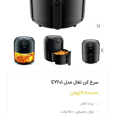
بزرگنمایی تصویر
سرخ کن تفال مدل EY201
3,800,000
تومان
یرند:تفال
توان مصرفی: ۱۵۰۰ وات