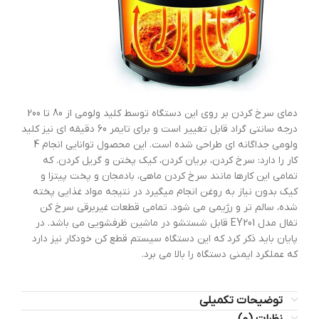
دمای سرخ کردن بر روی این دستگاه توسط کلید ولومی از 80 تا 200
درجه سانتی گراد قابل تغییر است و برای تایمر 60 دقیقه ای نیز کلید
ولومی جداگانه ای طراحی شده است. این محصول توانایی انجام 4
کار را دارد: سرخ کردن، بریان کردن، کیک پختن و گریل کردن. که
تمامی این کارها مانند سرخ کردن ماهی، بادمجان و پخت پیتزا و
کیک بدون نیاز به روغن انجام میگیرد در نتیجه مواد غذایی پخته
شده، سالم تر و رژیمی می شود. تمامی قطعات غیربرقی سرخ کن
تفال مدل EY201 قابل شستشو در ماشین ظرفشویی می باشد. در
پایان باید ذکر کرد که این دستگاه سیستم قطع کن خودکار نیز دارد
که عملکرد ایمنی دستگاه را بالا می برد.
توضیحات تکمیلی
نظرات (0)