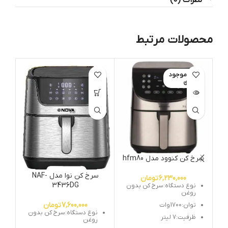
محصولات مرتبط
اتمام موجود
ات
ی
سرخ کن کنوود مدل hfm80
سر
سرخ کن نوا مدل NAF-
6,230,000
تومان
3436DG
نوع دستگاه:سرخ كن بدون
روغن
7,600,000
تومان
توان:1700 وات
نوع دستگاه:سرخ کن بدون
ظرفیت:7 لیتر
روغن