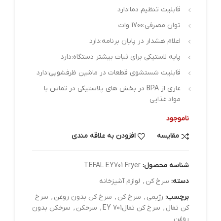
قابلیت تنظیم دما:دارد
توان مصرفی:1700 وات
اعلام هشدار در پایان برنامه:دارد
پایه لاستیکی برای ثبات بیشتر دستگاه:دارد
قابلیت شستشوی قطعات در ماشین ظرفشویی:دارد
عاری از BPA در بخش های پلاستیکی در تماس با
مواد غذایی
ناموجود
مقایسه
افزودن به علاقه مندی
شناسه محصول:
TEFAL EY701 Fryer
دسته:
سرخ کن
,
لوازم آشپزخانه
برچسب:
رژیمی
,
سرخ کن
,
سرخ کن بدون روغن
,
سرخ
کن تفال
,
سرخ کن تفالEY 701
,
سرخکن
,
سرخکن بدون
روغن