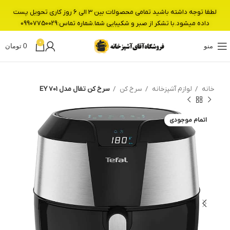
لطفا توجه داشته باشید تمامی محصولات بین 3 الی 6 روز کاری تحویل پست
داده میشود.با تشکر از صبر و شکیبایی شما.شماره تماس:09907750029
0
منو
0
تومان
خانه
لوازم آشپزخانه
سرخ کن
سرخ کن تفال مدل EY 701
اتمام موجودی