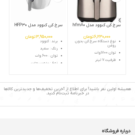
سرخ کن کنوود مدل hfm80
سرخ کن کنوود مدل HFP30
س
6,230,000
تومان
3,950,000
تومان
نوع دستگاه:سرخ كن بدون
برند : کنوود
روغن
رنگ : سفید
توان:1700 وات
توان : 600 وات
ظرفیت:7 لیتر
نوع : بدون روغن
امکان کنترل دما:دارد
دما : 80 الی 200
تعداد برنامه های پیش
ظرفیت : 3.8 لیتر
فرض:12 برنامه
نوع کنترل : لمسی
تنظیم زمان:60 دقیقه
همیشه اولین نفر باشید! برای اطلاع از آخرین تخفیف‌ها و جدیدترین کالاها
کشور سازنده : چین
در خبرنامه ثبت‌نام کنید.
جنس بدنه : پلاستیک
برنامه ها : 7 برنامه پخت و
پز
درباره فروشگاه