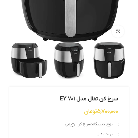
بزرگنمایی تصویر
سرخ کن تفال مدل EY 701
5,700,000
تومان
نوع دستگاه:سرخ کن رژیمی
برند:تفال