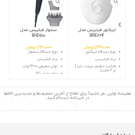
اپیلاتور فیلیپس مدل
سشوار فیلیپس مدل
ست
BHD510
BRE224
1,430,000
تومان
1,930,000
تومان
نوع دستگاه:اپیلاتور
نوع دستگاه:سشوار
برند:فیلیپس
برند:فیلیپس
قابلیت تنظیم سرعت: دارد (
توان مصرفی:2300 وات
در 2 حالت)
نوع موتور:DC
تعداد سری: یک عدد (سری
جنس المنت:سرامیک
موچین)
تورمالین
منبع تغذیه: برق مستقیم
تعداد سری:2 عدد
همیشه اولین نفر باشید! برای اطلاع از آخرین تخفیف‌ها و جدیدترین کالاها
(سیم دار)
در خبرنامه ثبت‌نام کنید.
قابلیت تولید باد سرد:دارد
جنس موچین: استیل ضد
زنگ
تعداد موچین: 20 عدد