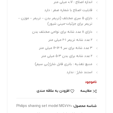
اندازه اصلاح : ۰٫۷ میلی متر
قابلیت اصلاح با شماره صفر : دارد
دارای ۵ سری مختلف (تریمر بدن – تریمر – موزن –
تریمر برای جزئیات-مینی شیور)
دارای ۸ عدد شانه برای نواحی مختلف بدن
۲ عدد شانه تریمر ۱-۲ میلی متر
۳ عدد شانه برای سر ۹-۱۲-۱۶ میلی متر
۲ عدد شانه برای بدن ۳-۵ میلی متر
منبع تغذیه : باتری قابل شارژ(بی سیم)
استند شارژ : ندارد
ناموجود
مقایسه
افزودن به علاقه مندی
شناسه محصول:
Philips shaving set model MG7720