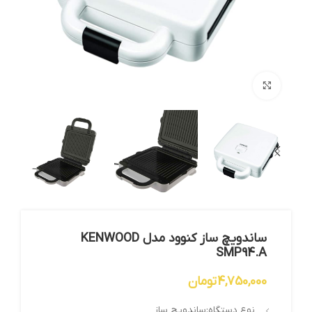
بزرگنمایی تصویر
ساندویچ ساز کنوود مدل KENWOOD
SMP94.A
4,750,000
تومان
نوع دستگاه:ساندویچ ساز