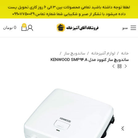
لطفا توجه داشته باشید تمامی محصولات بین 3 الی 6 روز کاری تحویل پست
داده میشود.با تشکر از صبر و شکیبایی شما.شماره تماس:09907750029
0
منو
0
تومان
خانه
لوازم آشپزخانه
ساندویچ ساز
ساندویچ ساز کنوود مدل KENWOOD SMP94.A