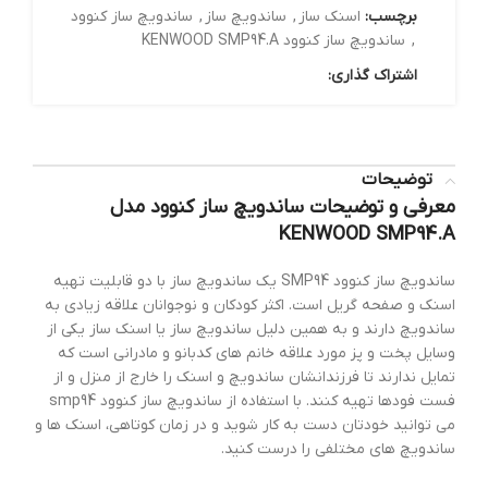
برچسب:
اسنک ساز
,
ساندویچ ساز
,
ساندویچ ساز کنوود
,
ساندویچ ساز کنوود KENWOOD SMP94.A
اشتراک گذاری:
توضیحات
معرفی و توضیحات ساندویچ ساز کنوود مدل
KENWOOD SMP94.A
ساندویچ ساز کنوود SMP94 یک ساندویچ ساز با دو قابلیت تهیه
اسنک و صفحه گریل است. اکثر کودکان و نوجوانان علاقه زیادی به
ساندویچ دارند و به همین دلیل ساندویچ ساز یا اسنک ساز یکی از
وسایل پخت و پز مورد علاقه خانم های کدبانو و مادرانی است که
تمایل ندارند تا فرزندانشان ساندویچ و اسنک را خارج از منزل و از
فست فودها تهیه کنند. با استفاده از ساندویچ ساز کنوود smp94
می توانید خودتان دست به کار شوید و در زمان کوتاهی، اسنک ها و
ساندویچ های مختلفی را درست کنید.