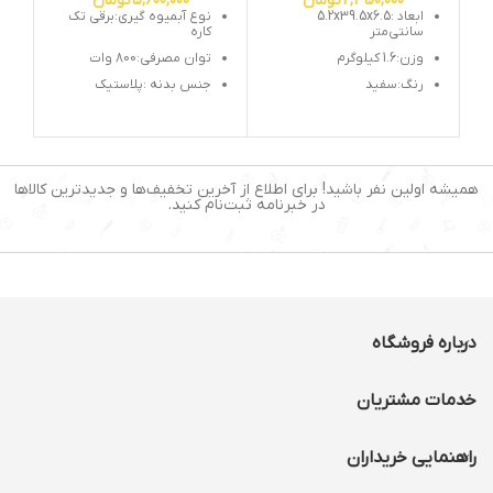
2,350,000
تومان
5,600,000
تومان
ابعاد :5.2x39.5x6.5
نوع آبمیوه گیری:برقی تک
سانتی‌متر
کاره
وزن:1.6 کیلوگرم
توان مصرفی:800 وات
رنگ:سفید
جنس بدنه :پلاستیک
کارکرد: چندکاره
ظرفیت پارچ :1.1 لیتر
توان مصرفی: 650 وات
تعداد تنظیمات سرعت
:2سرعته
جنس بدنه: پلاستیک
همیشه اولین نفر باشید! برای اطلاع از آخرین تخفیف‌ها و جدیدترین کالاها
در خبرنامه ثبت‌نام کنید.
درباره فروشگاه
خدمات مشتریان
راهنمایی خریداران