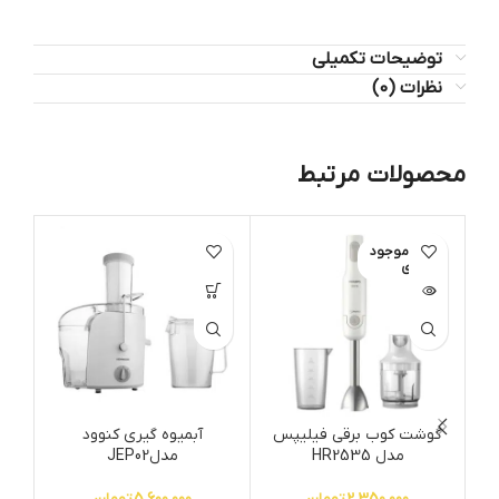
توضیحات تکمیلی
نظرات (0)
محصولات مرتبط
اتمام موجود
ات
ی
گوشت کوب برقی فیلیپس
آبمیوه گیری کنوود
مدل HR2535
مدلJEP02