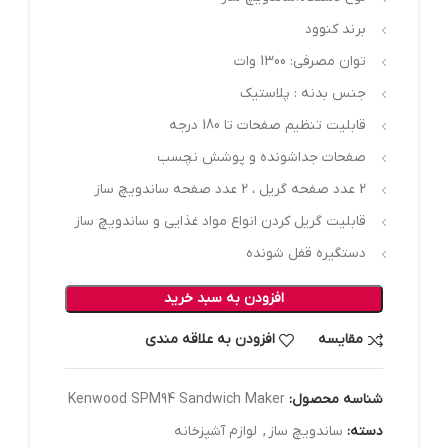
برند کنوود
توان مصرفی: 1300 وات
جنس بدنه : پلاستیک
قابلیت تنظیم صفحات تا 180 درجه
صفحات جداشونده و پوشش نچسب
2 عدد صفحه گریل ، 2 عدد صفحه ساندویچ ساز
قابلیت گریل کردن انواع مواد غذایی و ساندویچ ساز
دستگیره قفل شونده
افزودن به سبد خرید
مقایسه
افزودن به علاقه مندی
شناسه محصول:
Kenwood SPM94 Sandwich Maker
دسته:
ساندویچ ساز
,
لوازم آشپزخانه