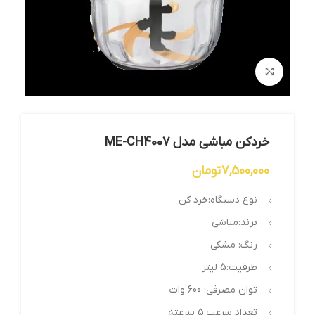
بزرگنمایی تصویر
خردکن مباشی مدل ME-CH4007
7,500,000
تومان
نوع دستگاه:خرد کن
برند:مباشی
رنگ: مشکی
ظرفیت:5 لیتر
توان مصرفی: 600 وات
تعداد سرعت:5 سرعته