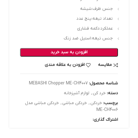
جنس ظرف:شیشه
تعداد تیغه:پنج عدد
عملکرد:دکمه فشاری
جنس تیغه:استیل ضد زنگ
افزودن به سبد خرید
مقایسه
افزودن به علاقه مندی
شناسه محصول:
MEBASHI Chopper ME-CH4007
دسته:
خرد کن
,
لوازم آشپزخانه
برچسب:
خردکن
,
خردکن مباشی
,
خردکن مباشی مدل
ME-CH4006
اشتراک گذاری: