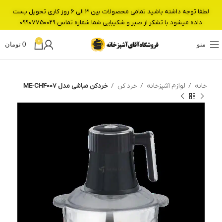
لطفا توجه داشته باشید تمامی محصولات بین 3 الی 6 روز کاری تحویل پست
داده میشود.با تشکر از صبر و شکیبایی شما.شماره تماس:09907750029
0
منو
0
تومان
خانه
لوازم آشپزخانه
خرد کن
خردکن مباشی مدل ME-CH4007