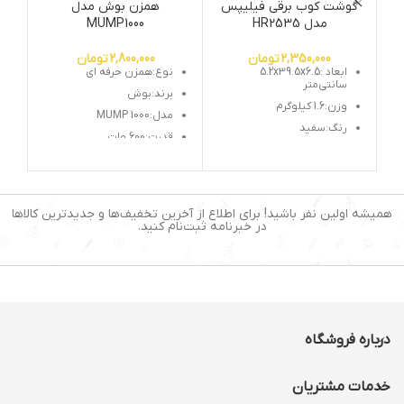
گوشت کوب برقی فیلیپس
همزن بوش مدل
مدل HR2535
MUMP1000
2,350,000
تومان
2,800,000
تومان
ابعاد :5.2x39.5x6.5
نوع:همزن حرفه ای
سانتی‌متر
برند:بوش
وزن:1.6 کیلوگرم
مدل:MUMP 1000
رنگ:سفید
قدرت:600 وات
کارکرد: چندکاره
ظرفیت مخزن:3.9 لیتری
توان مصرفی: 650 وات
تنطیمات سرعت:4 سرعته
جنس بدنه: پلاستیک
سیستم مخلوط کن سه
همیشه اولین نفر باشید! برای اطلاع از آخرین تخفیف‌ها و جدیدترین کالاها
بعدی:دارد
در خبرنامه ثبت‌نام کنید.
قفل ایمنی درپوش:دارد
محفظه برای جمع كردن سیم
برق:دارد
عملکرد لحظه ای:دارد
درباره فروشگاه
خدمات مشتریان