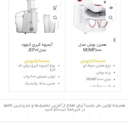
ی
م
همزن بوش مدل
آبمیوه گیری کنوود
MUMP1000
مدلJEP02
2,800,000
تومان
5,600,000
تومان
نوع:همزن حرفه ای
نوع آبمیوه گیری:برقی تک
کاره
برند:بوش
توان مصرفی:800 وات
مدل:MUMP 1000
جنس بدنه :پلاستیک
قدرت:600 وات
ظرفیت پارچ :1.1 لیتر
ظرفیت مخزن:3.9 لیتری
تعداد تنظیمات سرعت
تنطیمات سرعت:4 سرعته
:2سرعته
همیشه اولین نفر باشید! برای اطلاع از آخرین تخفیف‌ها و جدیدترین کالاها
سیستم مخلوط کن سه
در خبرنامه ثبت‌نام کنید.
بعدی:دارد
قفل ایمنی درپوش:دارد
محفظه برای جمع كردن سیم