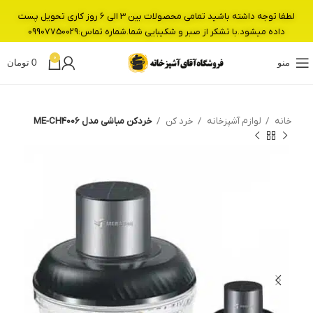
لطفا توجه داشته باشید تمامی محصولات بین 3 الی 6 روز کاری تحویل پست
داده میشود.با تشکر از صبر و شکیبایی شما.شماره تماس:09907750029
0
منو
0
تومان
خانه
لوازم آشپزخانه
خرد کن
خردکن مباشی مدل ME-CH4006