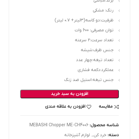
برند:مباشی
رنگ: مشکی
ظرفیت:دو کاسه(۳لیتر+ ۰.۷ لیتر)
توان مصرفی: 600 وات
تعداد سرعت:2 سرعته
جنس ظرف:شیشه
تعداد تیغه:چهار عدد
عملکرد:دکمه فشاری
جنس تیغه:استیل ضد زنگ
افزودن به سبد خرید
مقایسه
افزودن به علاقه مندی
شناسه محصول:
MEBASHI Chopper ME-CH4006
دسته:
خرد کن
,
لوازم آشپزخانه