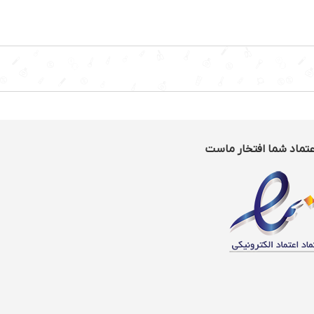
ی
جنس لوله: پلاستیک
ی بسیار کم
نوع: کیسه دار
2 وات
ظرفیت کیسه: 6 لیتر
رقابل شستشو HEPA
ضد باکتری به کمک فیلتر HEPA:
دارد
لوله تلسکوپی فلزی: دارد
کنترل قدرت اسلاید: دارد
سوپر دسته با پیوست برای پرده
و اثاثه یا لوازم داخلی: دارد
طول کابل: 5 متر
عتماد شما افتخار ماست