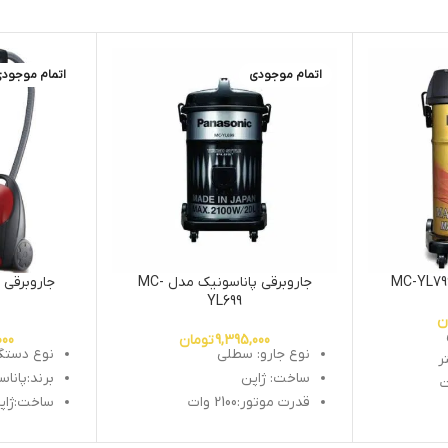
اتمام موجودی
اتمام موجود
جاروبرقی پاناسونیک مدل MC-
YL699
ن
9,395,000
تومان
000
نوع جارو: سطلی
نوع دستگا
ساخت: ژاپن
برند:پانا
قدرت موتور:2100 وات
ساخت:ژاپ
وزن
:
5.8 کیلوگرم
گنجایش مخز
دارد