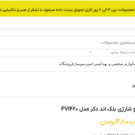
از صبر و شکیبایی شما.شماره تماس:09907750029
اب دسته بندی
ه
لوازم شخصی و بهداشتی
اسپرسوساز
فروشگاه
شارژی بلک اند دکر مدل PV1420
4,800,
تومان