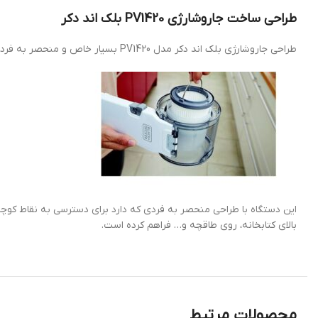
طراحی ساخت جاروشارژی PV1420 بلک اند دکر
طراحی جاروشارژی بلک اند دکر مدل PV1420 بسیار خاص و منحصر به فرد است و به جرعت می توان گفت که این دستگاه یک سر و گردن از بقیه جارو شارژی ها سر تر است.
بالای کتابخانه، روی طاقچه و… فراهم کرده است.
محصولات مرتبط