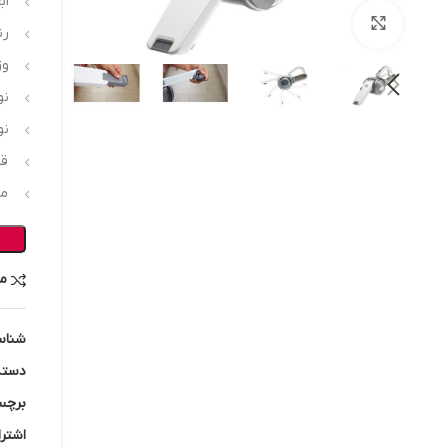
ابعاد 156
بزرگنمایی تصویر
رن
وزن .3
نو
نو
قدر
میزا
م
شناس
دسته
برچس
اشترا