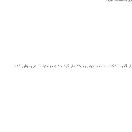
Black and De به نشانگر باتری نیز مجهز شده که اتمام شارژ را اطلاع می دهد. قدرت کارکرد دستگاه، 27.5 وات است و از قدرت مکش نسبتا خوبی برخوردار گردیده و در نهایت می توان گفت،