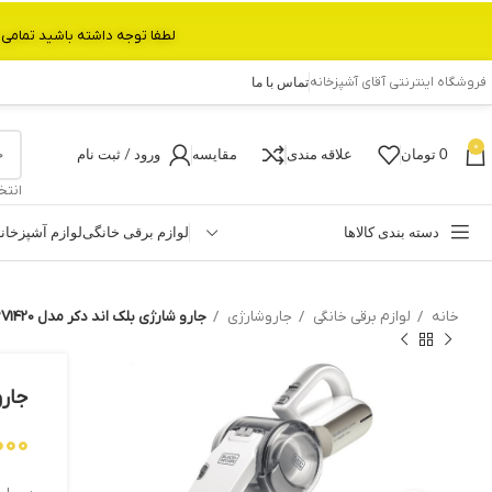
لطفا توجه داشته باشید تمامی محصولات بین 3 الی 6 روز کاری تحویل پست داده میشود.با تشکر 
فروشگاه اینترنتی آقای آشپزخانه
تماس با ما
0
0
تومان
علاقه مندی
مقایسه
ورود / ثبت نام
انتخ
دسته بندی کالاها
لوازم برقی خانگی
لوازم آشپزخان
خانه
لوازم برقی خانگی
جاروشارژی
جارو شارژی بلک اند دکر مدل PV1420
جارو 
000