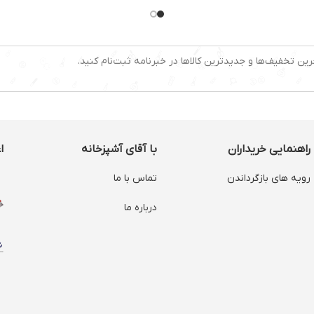
ظرفیت مخزن زباله:
20لیتر
دارای کابل 7 متر
میزان صدا:
86 دسی بل
دارای صدا
توان مصرفی:500
دارای فیلت
رین تخفیف‌ها و جدیدترین کالاها در خبرنامه ثبت‌نام کنید.
راهنمایی خریداران
با آقای آشپزخانه
ا
رویه های بازگرداندن
تماس با ما
درباره ما