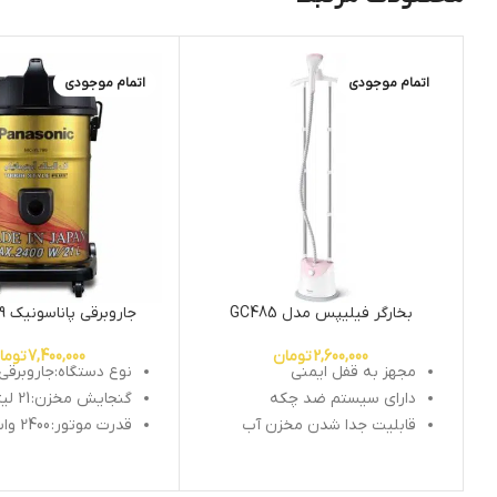
اتمام موجودی
اتمام موجودی
بخارگر فیلیپس مدل GC485
جاروبرقی پاناسونیک MC-YL799
2,600,000
تومان
7,400,000
توما
مجهز به قفل ایمنی
نوع دستگاه:جاروبرقی
دارای سیستم ضد چکه
گنجایش مخزن:
21 لیتر
قابلیت جدا شدن مخزن آب
قدرت موتور:
2400 وات
قابلیت تنظیم بخار در دو حالت
کشور سازنده:
ژاپن
قابلیت پر کردن آب در حین
سیم جمع کن خودکار:
استفاده