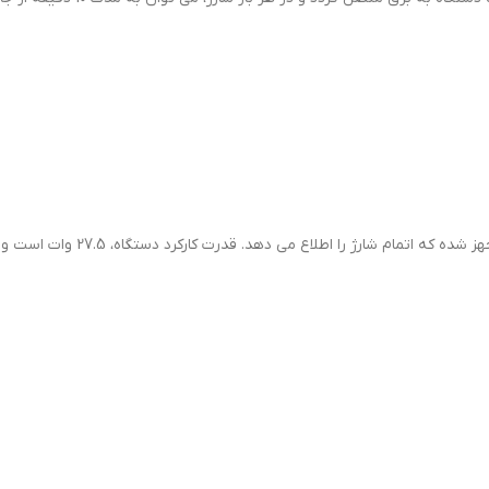
همچنین جارو شارژی cker PV 1420