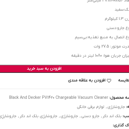
292x180x میلی‌متر
گ:سفید
1 کیلوگرم
ع جارو:دستی
ع اتصال به منبع تغذیه:بی‌سیم
ت موتور: 27.5 وات
ن جریان هوا: 1080 لیتر در دقیقه
افزودن به سبد خرید
قایسه
افزودن به علاقه مندی
ه محصول:
Black And Decker PV1420 Chargeable Vacuum Cleaner
:
جاروشارژی
,
لوازم برقی خانگی
ب:
بلک اند دکر
,
جارو دستی
,
جاروشارژی
,
جاروشارژی بلک اند دکر
,
جاروشارژِی بل
ک گذاری: