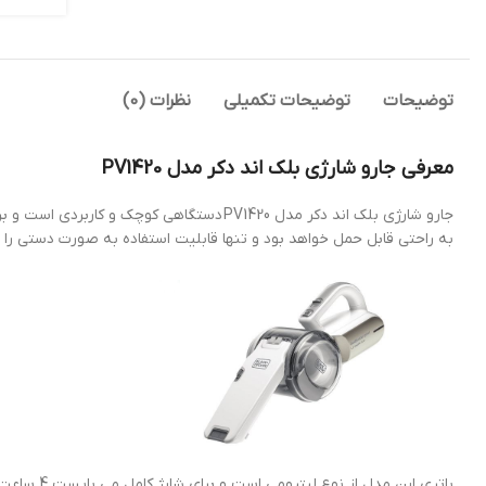
توضیحات
توضیحات تکمیلی
نظرات (0)
معرفی جارو شارژی بلک اند دکر مدل PV1420
جارو شارژی بلک اند دکر مدل PV1420 دستگ
به راحتی قابل حمل خواهد بود و تنها قابلیت استفاده به‌ صورت دستی را د
باتری این مدل از نوع لیتیومی است و برای شارژ کامل می بایست 4 ساعت دستگاه به برق متصل گردد و در هر بار شارژ، می توان به مدت 10 دقیقه از جارو استفاده کرد.