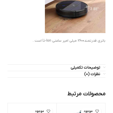
باتری قدرتمند2600 میلی امپر ساعتی Li-Ion است .
توضیحات تکمیلی
نظرات (0)
محصولات مرتبط
اتمام موجود
اتمام موجود
ات