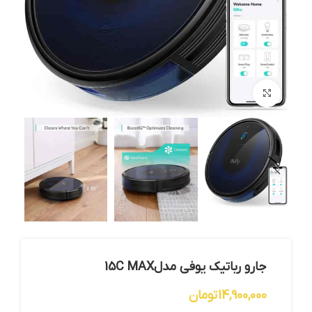
بزرگنمایی تصویر
جارو رباتیک یوفی مدل15C MAX
14,900,000
تومان