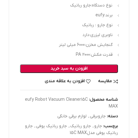
نوع دستگاه:جارو رباتیک
برند:eufy
نوع جارو : رباتیک
ناوبری لیزری:دارد
گنجایش مخزن:6000 میلی لیتر
قدرت مکش:PA 2000
افزودن به سبد خرید
مقایسه
افزودن به علاقه مندی
شناسه محصول:
eufy Robot Vacuum Cleaner15C
MAX
دسته:
جاروبرقی
,
لوازم برقی خانگی
برچسب:
جارو
,
جارو رباتیک
,
جارو رباتیک یوفی
,
جارو
رباتیک یوفی مدل15C MAX