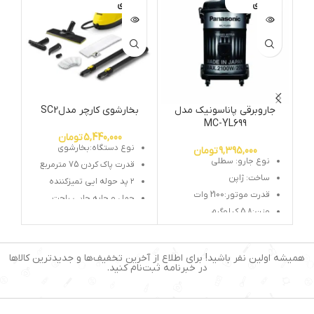
ی
ی
جاروبرقی پاناسونیک مدل
بخارشوی کارچر مدلSC2
جا
MC-YL699
5,440,000
تومان
نوع دستگاه:بخارشوی
9,395,000
تومان
نوع جارو: سطلی
قدرت پاک کردن 75 مترمربع
ساخت: ژاپن
۲ پد حوله ایی تمیزکننده
قدرت موتور:2100 وات
حمل و جابه جایی راحت
وزن
:
5.8 کیلوگرم
نشانگر روشن خاموش
ظرفیت مخزن زباله:
20لیتر
قدرت موتور ۱۵۰۰ وات
میزان صدا:
86 دسی بل
نصب سوپاپ ایمنی
همیشه اولین نفر باشید! برای اطلاع از آخرین تخفیف‌ها و جدیدترین کالاها
قفل کودک دستگاه
در خبرنامه ثبت‌نام کنید.
تکنولوژی Easy fix
طراحی بسیار زیبا