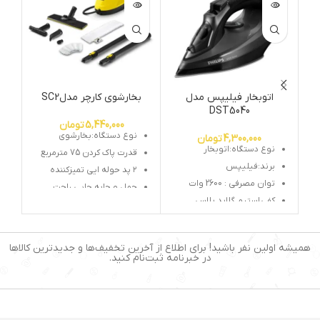
اتوبخار فیلیپس مدل
بخارشوی کارچر مدلSC2
جا
DST5040
5,440,000
تومان
نوع دستگاه:بخارشوی
4,300,000
تومان
نوع دستگاه:اتوبخار
قدرت پاک کردن 75 مترمربع
برند:فیلیپس
۲ پد حوله ایی تمیزکننده
توان مصرفی : 2600 وات
حمل و جابه جایی راحت
کفی
استیم گلاید پلاس
نشانگر روشن خاموش
سیستم قطع کن خودکار
قدرت موتور ۱۵۰۰ وات
سیستم ضد چکه و رسوب
نصب سوپاپ ایمنی
همیشه اولین نفر باشید! برای اطلاع از آخرین تخفیف‌ها و جدیدترین کالاها
بخار لحظه ای ، پیوسته ،
قفل کودک دستگاه
در خبرنامه ثبت‌نام کنید.
عمودی
تکنولوژی Easy fix
طراحی بسیار زیبا
وزن ۳ کیلوگرم