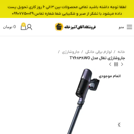
لطفا توجه داشته باشید تمامی محصولات بین 3 الی 6 روز کاری تحویل پست
داده میشود.با تشکر از صبر و شکیبایی شما.شماره تماس:09907750029
0
منو
0
تومان
خانه
لوازم برقی خانگی
جاروشارژی
جاروشارژی تفال مدل TY6838WO
اتمام موجودی