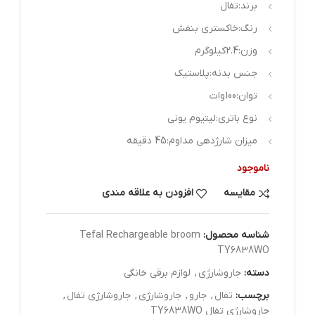
برند:تفال
رنگ:خاکستری بنفش
وزن:2.4کیلوگرم
جنس بدنه:پلاستیک
توان:100وات
نوع باتری:لیتیوم یونی
میزان شارژدهی مداوم:45 دقیقه
ناموجود
مقایسه
افزودن به علاقه مندی
شناسه محصول:
Tefal Rechargeable broom
TY6838WO
دسته:
جاروشارژی
,
لوازم برقی خانگی
برچسب:
تفال
,
جارو
,
جاروشارژی
,
جاروشارژی تفال
,
جاروشارژی تفال TY6838WO