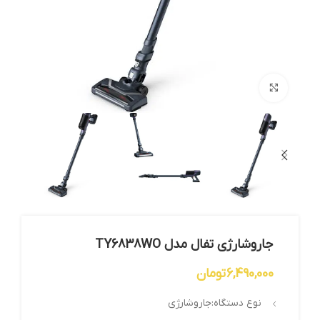
بزرگنمایی تصویر
جاروشارژی تفال مدل TY6838WO
6,490,000
تومان
نوع دستگاه:جاروشارژی