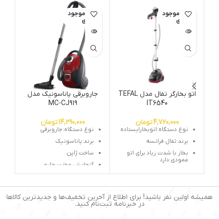
اتمام موجود
اتمام موجود
ات
ی
ی
اتو بخارگر تفال مدل TEFAL
جاروبرقی پاناسونیک مدل
ج
MC-CJ919
IT6540
4,720,000
تومان
14,290,000
تومان
نوع دستگاه:اتوبخارایستاده
نوع دستگاه:جاروبرقی
برند:تفال فرانسه
برند:پاناسونیک
بخار با شدت زیاد برای اتو
ساخت:ژاپن
عمودی:دارد
گنجایش مخزن جارو
چوب لباسی برای لباسهای
برقی:6لیتر
مختلف
دارای کابل 7 متری
سری خروج بخار:دارد
دارای صدای بسیار کم
همیشه اولین نفر باشید! برای اطلاع از آخرین تخفیف‌ها و جدیدترین کالاها
جمع شدن دستگاه برای
در خبرنامه ثبت‌نام کنید.
توان مصرفی:2500 وات
جابجایی راحت
دارای فیلترقابل شستشو