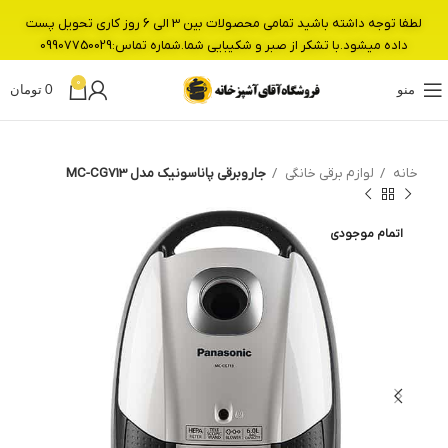
لطفا توجه داشته باشید تمامی محصولات بین 3 الی 6 روز کاری تحویل پست
داده میشود.با تشکر از صبر و شکیبایی شما.شماره تماس:09907750029
0
منو
0
تومان
خانه
لوازم برقی خانگی
جاروبرقی پاناسونیک مدل MC-CG713
اتمام موجودی