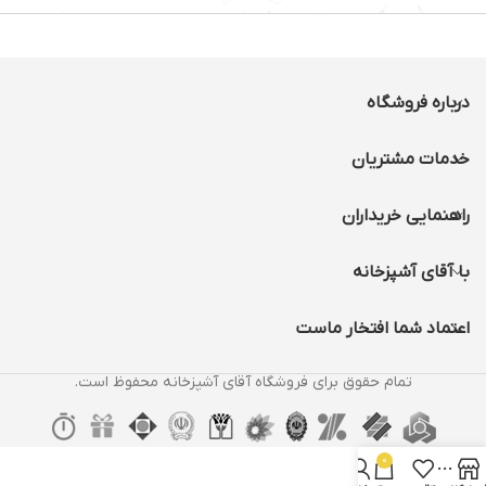
چرخ برای جابجایی:دارد
HEPA
توان:1500 وات
دکمه خاموش روشن با
پا:دارد
زمان اماده بکار دستگاه 1
درباره فروشگاه
دقیقه
گنجایش مخزن اب:2/5 لیتر
خدمات مشتریان
زمان کار با یک تانک اب 1
ساعت
مخزن اب جدا شونده:دارد
راهنمایی خریداران
با آقای آشپزخانه
اعتماد شما افتخار ماست
تمام حقوق برای فروشگاه آقای آشپزخانه محفوظ است.
0