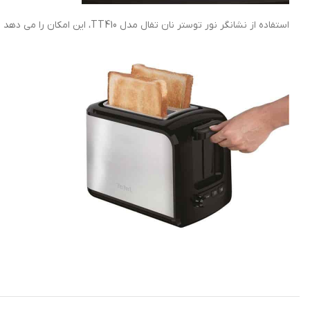
استفاده از نشانگر نور توستر نان تفال مدل TT410، این امکان را می دهد تا بتوان نان ها را همانطور که دوست دارید، برشته کنید.