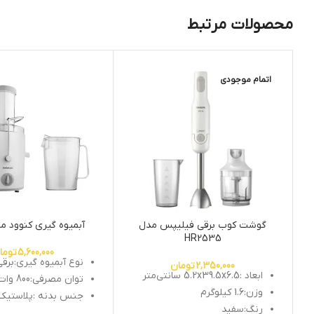
محصولات مرتبط
اتمام موجودی
گوشت کوب برقی فیلیپس مدل
آبمیوه گیری کنوود مدل02
HR2535
5,600,000
توما
نوع آبمیوه گیری:برقی
2,350,000
تومان
ابعاد :5.2x39.5x6.5 سانتی‌متر
توان مصرفی:800 وات
وزن:1.6 کیلوگرم
جنس بدنه :پلاستیک
رنگ:سفید
ظرفیت پارچ :1.1 لیتر