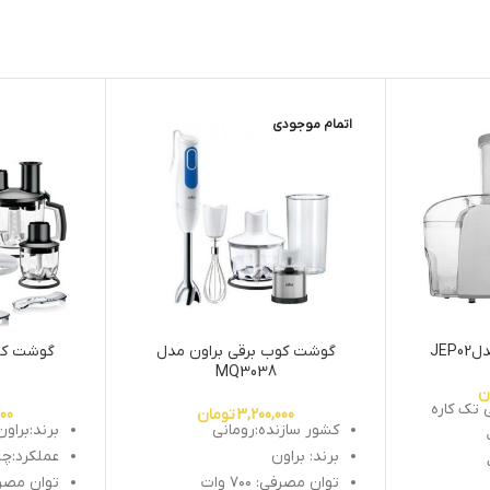
اتمام موجودی
JEP
گوشت کوب برقی براون مدل
گوشت کوب
MQ3038
ن
 تک کاره
3,200,000
تومان
000
کشور سازنده:رومانی
برند:براون
برند: براون
عملکرد:چن
توان مصرفی: ۷۰۰ وات
توان مصر