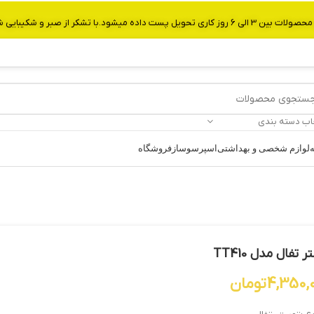
از صبر و شکیبایی شما.شماره تماس:09907750029
اب دسته بندی
ه
لوازم شخصی و بهداشتی
اسپرسوساز
فروشگاه
 تفال مدل TT410
4,350,
تومان