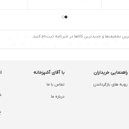
تنظیمات سرعت: دارد
جنس بدنه
عته
جنس بدنه: پلاستیک
جنس تیغ
جنس تیغه: استیل ضدزنگ
تنظیمات س
کارکرد:چند کاره
رین تخفیف‌ها و جدیدترین کالاها در خبرنامه ثبت‌نام کنید.
راهنمایی خریداران
با آقای آشپزخانه
ا
رویه های بازگرداندن
تماس با ما
درباره ما