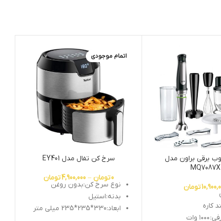
اتمام موجودی
ا
 برقی براون مدل
سرخ کن تفال مدل EY401
س
MQ7087X
0
تومان
–
4,900,000
تومان
نوع سرخ کن:بدون روغن
10,900,
تومان
بدنه:استیل
د کاره
ابعاد:330*235*235 میلی متر
فی:
۱۰۰۰ وات
قابلیت تفکیک قطعات: دارد