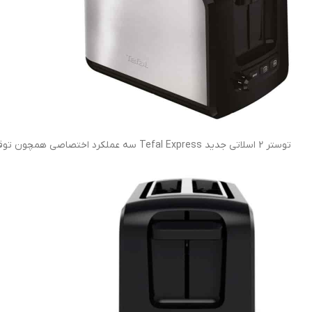
توستر 2 اسلاتی جدید Tefal Express سه عملکرد اختصاصی همچون توقف و لغو فوری، گرم کردن نان از قبل برشته شدن ویخ زدایی را دارد.