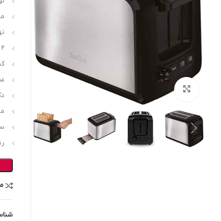
نو
مدل
توا
2 خانه براى تُست نان
كن
عم
بزرگنمایی تصویر
دك
مك
سي
رن
م
شناس