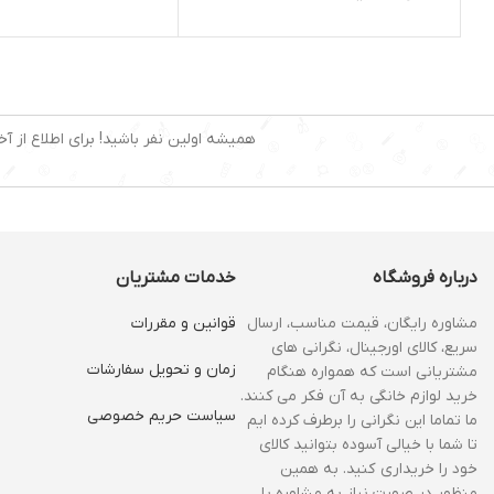
کارکرد: چندکاره
تعداد تنظیمات سرعت :2سر
توان مصرفی: 650 وات
جنس بدنه: پلاستیک
همیشه اولین نفر باشید! برای اطلاع از آخ
درباره فروشگاه
خدمات مشتریان
مشاوره رایگان، قیمت مناسب، ارسال
قوانین و مقررات
سریع، کالای اورجینال، نگرانی های
زمان و‌ تحویل سفارشات
مشتریانی است که همواره هنگام
خرید لوازم خانگی به آن فکر می کنند.
سیاست حریم خصوصی
ما تماما این نگرانی را برطرف کرده ایم
تا شما با خیالی آسوده بتوانید کالای
خود را خریداری کنید. به همین
منظور در صورت نیاز به مشاوره یا