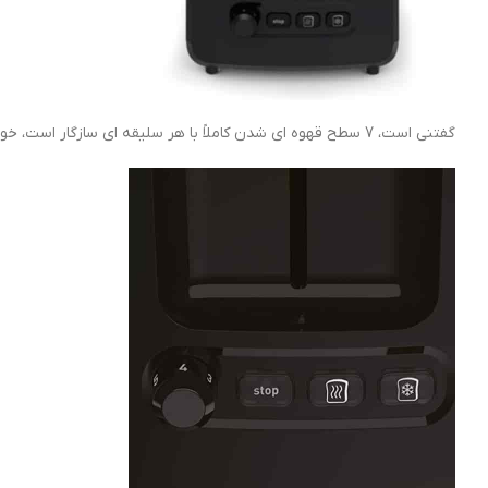
گفتنی است، 7 سطح قهوه ای شدن کاملاً با هر سلیقه ای سازگار است، خواه قهوه ای طلایی باشد یا خیلی ترد.