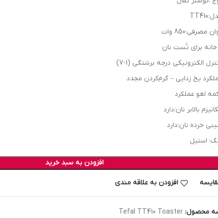
ع :توستر تفال
:TT410
ن مصرفی:850 وات
ترل الكترونيكى درجه برشتگى (1-7)
لكرد يخ زدايى – گرم‌كردن مجدد
مه لغو عملكرد
انيزم بالابر نان:دارد
نى خرده نان:دارد
گ: استيل
افزودن به سبد خرید
قایسه
افزودن به علاقه مندی
ه محصول:
Tefal TT410 Toaster