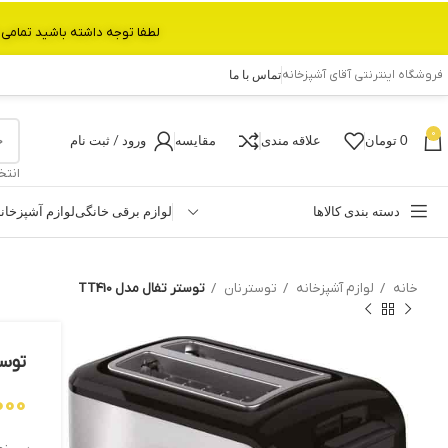
لطفا توجه داشته باشید تمامی محصولات بین 3 الی 6 روز کاری تحویل پست داده میشود.با تشکر 
فروشگاه اینترنتی آقای آشپزخانه
تماس با ما
0
0
تومان
علاقه مندی
مقایسه
ورود / ثبت نام
انتخ
دسته بندی کالاها
لوازم برقی خانگی
لوازم آشپزخان
خانه
لوازم آشپزخانه
توسترنان
توستر تفال مدل TT410
توستر
000