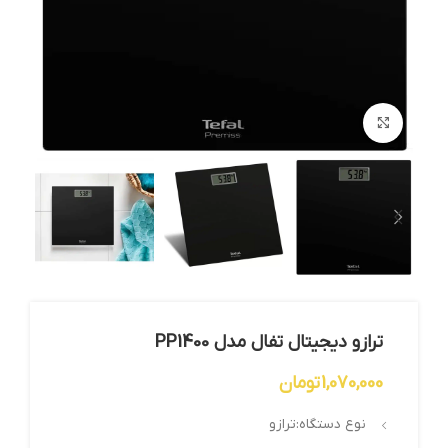
بزرگنمایی تصویر
ترازو دیجیتال تفال مدل PP1400
1,070,000
تومان
نوع دستگاه:ترازو