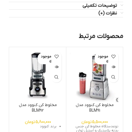
توضیحات تکمیلی
نظرات (0)
محصولات مرتبط
اتمام موجود
اتمام موجود
ات
ی
ی
مخلوط کن کنوود مدل
مخلوط کن کنوود مدل
زو
BLM92
BLM91
5,500,000
تومان
5,800,000
تومان
نوعدستگاه:مخلوط کن جنس
برند: کنوود
بدنه پلاستیک و استیل توان