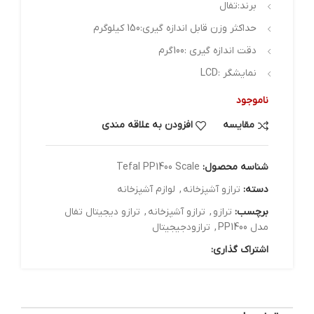
برند:تفال
حداکثر وزن قابل اندازه گیری:150 کیلوگرم
دقت اندازه گیری :100گرم
نمایشگر :LCD
ناموجود
مقایسه
افزودن به علاقه مندی
شناسه محصول:
Tefal PP1400 Scale
دسته:
ترازو آشپزخانه
,
لوازم آشپزخانه
برچسب:
ترازو
,
ترازو آشپزخانه
,
ترازو دیجیتال تفال
مدل PP1400
,
ترازودجیجیتال
اشتراک گذاری: