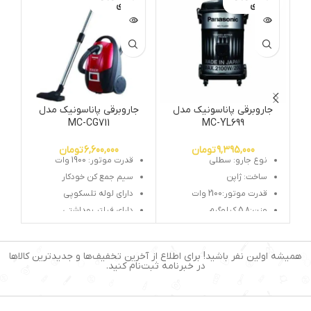
ی
ی
جاروبرقی پاناسونیک مدل
جاروبرقی پاناسونیک مدل
جا
MC-CG711
MC-YL699
9,395,000
تومان
6,600,000
تومان
نوع جارو: سطلی
قدرت موتور: 1900 وات
ساخت: ژاپن
سیم جمع کن خودکار
قدرت موتور:2100 وات
دارای لوله تلسکوپی
وزن
:
5.8 کیلوگرم
دارای فیلتر بهداشتی
ظرفیت مخزن زباله:
20لیتر
دارای پاکت جارو برقی
میزان صدا:
86 دسی بل
نشانگر پر بودن مخزن: بله
همیشه اولین نفر باشید! برای اطلاع از آخرین تخفیف‌ها و جدیدترین کالاها
طول کابل برق : 5 متر
در خبرنامه ثبت‌نام کنید.
شعاع کارکرد :8 متر
میزان صدا : 65 دسی بل
محدوده میزان صدا: 65-70