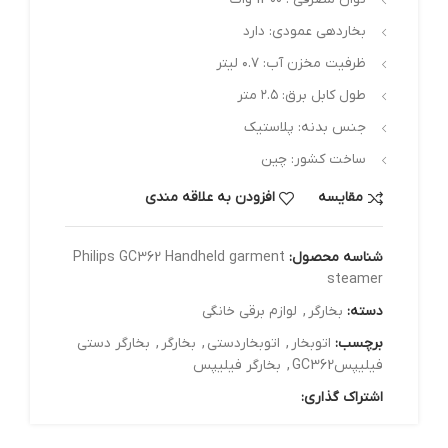
بخاردهی عمودی: دارد
ظرفیت مخزن آب: ۰.۷ لیتر
طول کابل برق: ۲.۵ متر
جنس بدنه: پلاستیک
ساخت کشور: چین
مقایسه
افزودن به علاقه مندی
شناسه محصول:
Philips GC362 Handheld garment
steamer
دسته:
بخارگر
,
لوازم برقی خانگی
برچسب:
اتوبخار
,
اتوبخاردستی
,
بخارگر
,
بخارگر دستی
فیلیپسGC362
,
بخارگر فیلیپس
اشتراک گذاری: