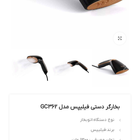
بزرگنمایی تصویر
بخارگر دستی فیلیپس مدل GC362
نوع دستگاه:اتوبخار
برند:فیلیپس
توان مصرفی : 1300 وات