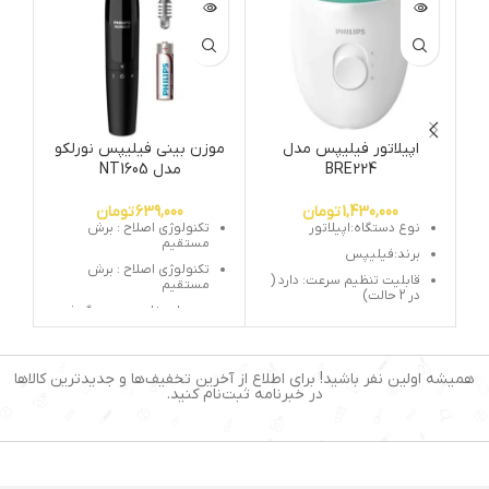
اپیلاتور فیلیپس مدل
موزن بینی فیلیپس نورلکو
BRE224
مدل NT1605
1,430,000
تومان
639,000
تومان
نوع دستگاه:اپیلاتور
تکنولوژی اصلاح : برش
مستقیم
برند:فیلیپس
تکنولوژی اصلاح : برش
قابلیت تنظیم سرعت: دارد (
مستقیم
در 2 حالت)
مورد استفاده : موزن گوش
تعداد سری: یک عدد (سری
– بینی -ابرو
موچین)
جنس تیغه : استیل ضد زنگ
منبع تغذیه: برق مستقیم
همیشه اولین نفر باشید! برای اطلاع از آخرین تخفیف‌ها و جدیدترین کالاها
(سیم دار)
اندازه اصلاح با شانه ابرو :
در خبرنامه ثبت‌نام کنید.
0/5 میلی متر
جنس موچین: استیل ضد
زنگ
منبع تغذیه : باتری سایز
قلمی آلکالین
تعداد موچین: 20 عدد