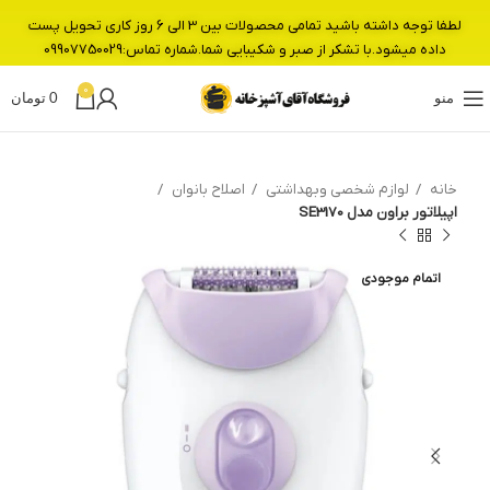
لطفا توجه داشته باشید تمامی محصولات بین 3 الی 6 روز کاری تحویل پست
داده میشود.با تشکر از صبر و شکیبایی شما.شماره تماس:09907750029
0
منو
0
تومان
خانه
لوازم شخصی وبهداشتی
اصلاح بانوان
اپیلاتور براون مدل SE3170
اتمام موجودی