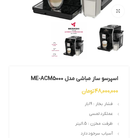
بزرگنمایی تصویر
اسپرسو ساز مباشی مدل ME-ACM5000
48,000,000
تومان
فشار بخار : 19بار
عملکرد:لمسی
ظرفت مخزن : 1.5لیتر
آسیاب سرخود:دارد