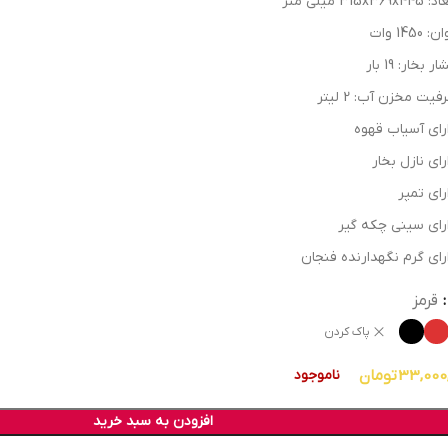
315x369x44 میلی متر
: 1450 وات
ر بخار: 19 بار
فیت مخزن آب: 2 لیتر
رای آسیاب قهوه
رای نازل بخار
رای تمپر
رای سینی چکه گیر
رای گرم نگهدارنده فنجان
قرمز
پاک کردن
33,000
تومان
ناموجود
افزودن به سبد خرید