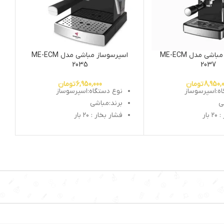
اسپرسوساز مباشی مدل ME-ECM
اسپرسوساز مباشی مدل ME-ECM
2035
2037
8,950,
تومان
6,950,000
تومان
ه:اسپرسوساز
نوع دستگاه:اسپرسوساز
ی
برند:مباشی
بار
فشار بخار : ۲۰ بار
۱۳ وات
توان موتور : 850 وات
۱. لیتر
ظرفت مخزن : ۱.۵ لیتر
چینوساز : دارد
سستم کاپوچینوساز : دارد
ح آب : دارد
نشانگر سطح آب : دارد
لید کف شیر : دارد
قابلیت تولید کف شیر : دارد
 دارد
نازل بخار : دارد
انه قهوه : دارد
تمپر و پیمانه قهوه : دارد
سینی چکه گیر : دارد
گرم کن فنجان : دارد