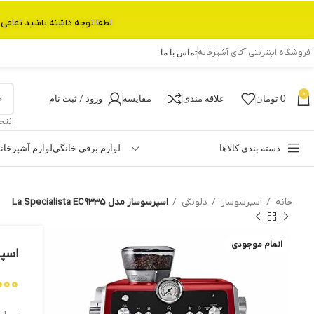
لطفا توجه داشته باشید تمامی محصولات بین 3 الی 6 روز کاری تحویل پست داده میشود.با تشکر 
فروشگاه اینترنتی آقای آشپزخانه
تماس با ما
0
0
تومان
علاقه مندی
مقایسه
ورود / ثبت نام
انتخ
دسته بندی کالاها
لوازم برقی خانگی
لوازم آشپزخان
خانه
اسپرسوساز
دلونگی
اسپرسوساز مدل La Specialista EC9335
اتمام موجودی
اسپرسوسا
000