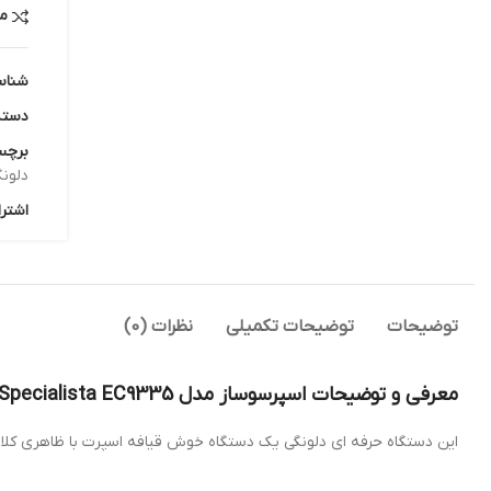
م
شناس
دسته
برچس
دلونگ
اشترا
توضیحات
توضیحات تکمیلی
نظرات (0)
معرفی و توضیحات اسپرسوساز مدل La Specialista EC9335
این دستگاه حرفه ای دلونگی یک دستگاه خوش قیافه اسپرت با ظاهری کلا