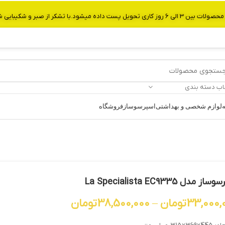
از صبر و شکیبایی شما.شماره تماس:09907750029
اب دسته بندی
ه
لوازم شخصی و بهداشتی
اسپرسوساز
فروشگاه
ز مدل La Specialista EC9335
33,000,
تومان
–
38,500,000
تومان