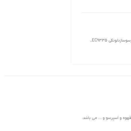
سازدلونگی EC9335
,
هوه و اسپرسو و … می باشد.