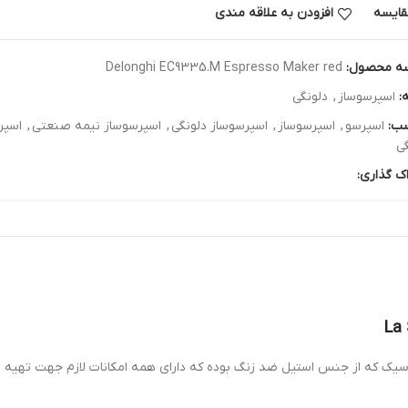
قایسه
افزودن به علاقه مندی
ه محصول:
Delonghi EC9335.M Espresso Maker red
:
اسپرسوساز
,
دلونگی
ب:
اسپرسو
,
اسپرسوساز
,
اسپرسوساز دلونگی
,
اسپرسوساز نیمه صنعتی
,
اسپرسو
ی
ک گذاری:
سیک که از جنس استیل ضد زنگ بوده که دارای همه امکانات لازم جهت تهیه ق