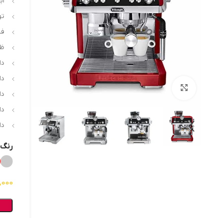
ابعاد: 5
توان
فشا
ظر
دا
دا
بزرگنمایی تصویر
دا
دا
دا
رنگ
,000