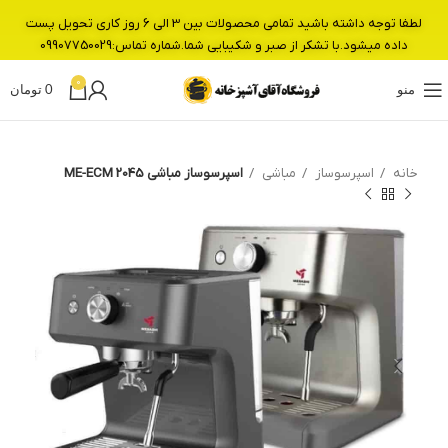
لطفا توجه داشته باشید تمامی محصولات بین 3 الی 6 روز کاری تحویل پست
داده میشود.با تشکر از صبر و شکیبایی شما.شماره تماس:09907750029
0
منو
0
تومان
خانه
اسپرسوساز
مباشی
اسپرسوساز مباشی ME-ECM 2045