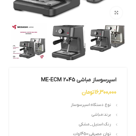
بزرگنمایی تصویر
اسپرسوساز مباشی ME-ECM 2045
16,300,000
تومان
نوع دستگاه:اسپرسوساز
برند:مباشی
رنگ:استیل_مشکی
توان مصرفی:1450وات