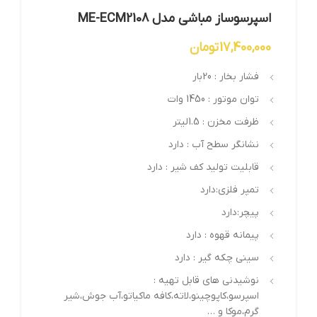
اسپرسوساز مباشی مدل ME-ECM2108
17,400,000
تومان
فشار بخار : 20بار
توان موتور : 1450 وات
ظرفت مخزن : 1.5لیتر
نشانگر سطح آب : دارد
قابلیت تولید کف شیر : دارد
تمپر فلزی:دارد
پیچر:دارد
پیمانه قهوه : دارد
سینی چکه گیر : دارد
نوشیدنی های قابل تهیه :
اسپرسو،کاپوچینو،لاته،کافه ماکیاتو،آب جوش،شیر
گرم،موکا و …