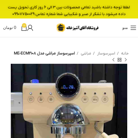
لطفا توجه داشته باشید تمامی محصولات بین 3 الی 6 روز کاری تحویل پست
داده میشود.با تشکر از صبر و شکیبایی شما.شماره تماس:09907750029
0
منو
0
تومان
خانه
اسپرسوساز
مباشی
اسپرسوساز مباشی مدل ME-ECM2108