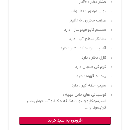
فشار بخار : 20بار
توان موتور : 1100 وات
ظرفت مخزن : 1.25لیتر
سستم کاپوچینوساز : دارد
نشانگر سطح آب : دارد
قابلیت تولید کف شیر : دارد
نازل بخار : دارد
گرم کن فنجان:دارد
پیمانه قهوه : دارد
سینی چکه گیر : دارد
نوشیدنی های قابل تهیه :
اسپرسو،کاپوچینو،لاته،کافه ماکیاتو،آب جوش،شیر
گرم،موکا و …
افزودن به سبد خرید