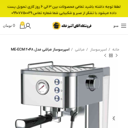
لطفا توجه داشته باشید تمامی محصولات بین 3 الی 6 روز کاری تحویل پست
داده میشود.با تشکر از صبر و شکیبایی شما.شماره تماس:09907750029
0
منو
0
تومان
خانه
اسپرسوساز
مباشی
اسپرسوساز مباشی مدل ME-ECM 2048