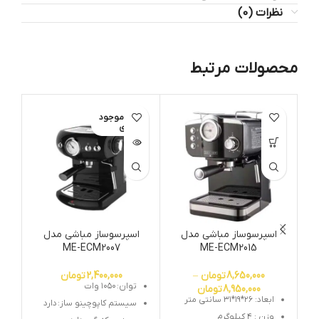
نظرات (0)
محصولات مرتبط
اتمام موجود
ات
ی
اسپرسوساز مباشی مدل
اسپرسوساز مباشی مدل
ME-ECM2007
ME-ECM2015
8,650,000
تومان
–
2,400,000
تومان
توان:
۱۰۵۰ وات
8,950,000
تومان
ابعاد: ۲۶*۱۹*۳۱ سانتی متر
سیستم کاپوچینو ساز:
دارد
وزن : ۴ کیلوگرم