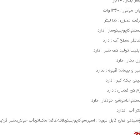
ر بخار : ۲۰ بار
ن موتور : ۱۳6۰ وات
ت مخزن : ۱.۵ لیتر
تم کاپوچینوساز : دارد
انگر سطح آب : دارد
بلیت تولید کف شیر : دارد
زل بخار : دارد
پر و پیمانه قهوه : ندارد
نی چکه گیر : دارد
م کن فنجان : دارد
تم خاموشی خودکار : دارد
تر آب : ندارد
شیدنی های قابل تهیه : اسپرسو،کاپوچینو،لاته،کافه ماکیاتو،آب جوش،شیر گرم،م
ود