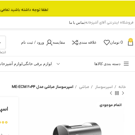
لطفا توجه داشته باشید تمامی محصولات بین 3 الی 6 روز کاری تحویل پست داده میشود.با تشکر 
فروشگاه اینترنتی آقای آشپزخانه
تماس با ما
0
0
تومان
علاقه مندی
مقایسه
ورود / ثبت نام
انتخ
دسته بندی کالاها
لوازم برقی خانگی
لوازم آشپزخان
خانه
اسپرسوساز
مباشی
اسپرسوساز مباشی مدل ME-ECM 2044
اتمام موجودی
اسپرس
000