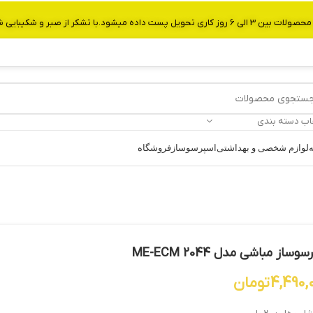
از صبر و شکیبایی شما.شماره تماس:09907750029
اب دسته بندی
ه
لوازم شخصی و بهداشتی
اسپرسوساز
فروشگاه
وساز مباشی مدل ME-ECM 2044
4,490,
تومان