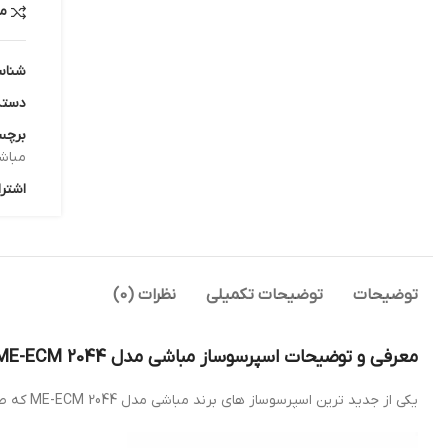
م
شناس
دسته
برچس
مباش
اشترا
توضیحات
توضیحات تکمیلی
نظرات (0)
معرفی و توضیحات اسپرسوساز مباشی مدل ME-ECM 2044
یکی از جدید ترین اسپرسوساز های برند مباشی مدل ME-ECM 2044 که طراحی بسیار زیبا و بدنه استیل بسیار شیک دارد.