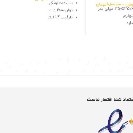
سازنده:دلونگی
مان
–
8,100,000
تومان
توان:1700 وات
ظرفیت:1.4 لیتر
ارد
صفحه گرم کننده :دارد
وچینو ساز:دارد
فیلتر جهت جدا کردن املاح آب
:دارد
 به کار:دارد
مخزن جداگانه برای تهیه قهوه
لید کف شیر:دارد
اسپرسو، فرانسه و کاپوچینو :دارد
فاده از:پودر قهوه ، پد
قابلیت استفاده از:پودر قهوه
1. لیتر
دارد
:دارد
 کردن فنجان:دارد
ل قهوه:دو
ی‌های قابل
و ، کافه لاته ،
عتماد شما افتخار ماست