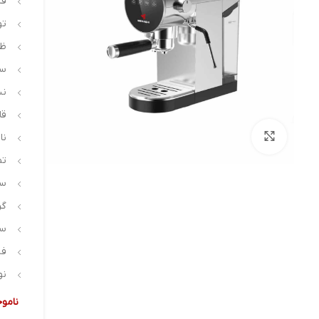
فشا
توا
ظرف
سس
نش
قا
بزرگنمایی تصویر
نا
تم
سی
گر
سس
فل
نو
ناموج