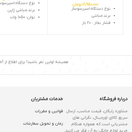
نوع دستگاه:اسپرسوس
8,950,000
تومان
نوع دستگاه:اسپرسوساز
برند:مباشی ژاپن
برند:مباشی
توان: 1050 وات
فشار بخار : ۲۰ بار
فشار بخار: 19 بار
توان موتور : ۱۳۵۰ وات
ظرفیت مخزن: 1.5 لیتر
ظرفت مخزن : ۱.۵ لیتر
دارای پرتافیلتر و دو 
سینگل و دبل
سستم کاپوچینوساز : دارد
سیستم کاپوچینو ساز:
نشانگر سطح آب : دارد
قابلیت تولید کف شیر
قابلیت تولید کف شیر : دارد
همیشه اولین نفر باشید! برای اطلاع از آخ
قابلیت استفاده از:پو
نازل بخار : دارد
نازل بخار:دارد
تمپر و پیمانه قهوه : دارد
تمپر قهوه:دارد
سیستم گرم کردن فنجا
درباره فروشگاه
خدمات مشتریان
مشاوره رایگان، قیمت مناسب، ارسال
قوانین و مقررات
سریع، کالای اورجینال، نگرانی های
زمان و‌ تحویل سفارشات
مشتریانی است که همواره هنگام
خرید لوازم خانگی به آن فکر می کنند.