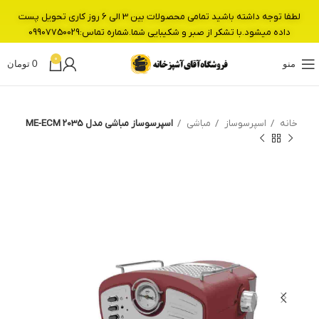
لطفا توجه داشته باشید تمامی محصولات بین 3 الی 6 روز کاری تحویل پست
داده میشود.با تشکر از صبر و شکیبایی شما.شماره تماس:09907750029
0
منو
0
تومان
خانه
اسپرسوساز
مباشی
اسپرسوساز مباشی مدل ME-ECM 2035