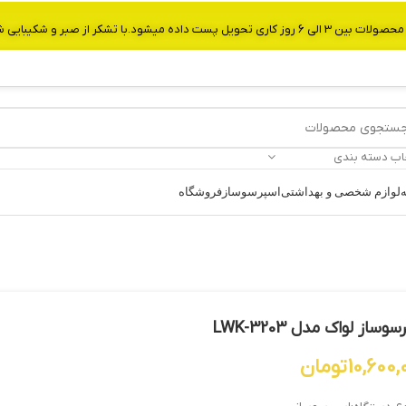
از صبر و شکیبایی شما.شماره تماس:09907750029
اب دسته بندی
ه
لوازم شخصی و بهداشتی
اسپرسوساز
فروشگاه
وساز لواک مدل LWK-3203
10,600,
تومان