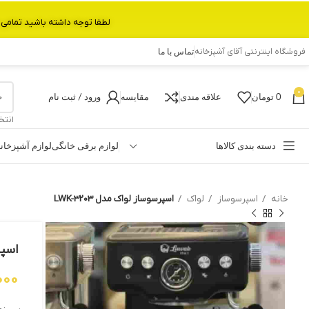
لطفا توجه داشته باشید تمامی محصولات بین 3 الی 6 روز کاری تحویل پست داده میشود.با تشکر 
فروشگاه اینترنتی آقای آشپزخانه
تماس با ما
0
0
تومان
علاقه مندی
مقایسه
ورود / ثبت نام
انتخ
دسته بندی کالاها
لوازم برقی خانگی
لوازم آشپزخان
خانه
اسپرسوساز
لواک
اسپرسوساز لواک مدل LWK-3203
اسپرس
000