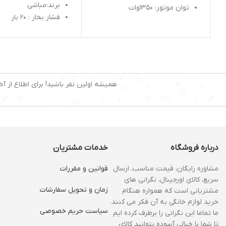
برند:مباشی
توان موتور: ۱۳۵۰وات
فشار بخار : ۲۰ بار
ظرفیت مخزن: ۱/۵ لیتر
توان موتور : ۱۳۵۰ وات
سیستم کاپوچینوساز: دارد
ظرفت مخزن : ۱.۵ لیتر
نشانگر سطح آب: دارد
سستم کاپوچینوساز : 
قابلیت تولید کف شیر: دارد
نشانگر سطح آب : دار
نازل بخار: دارد
قابلیت تولید کف شیر 
تمپر و پیمانه قهوه: دارد
همیشه اولین نفر باشید! برای اطلاع از آخ
نازل بخار : دارد
سینی چکه گیر: دارد
تمپر و پیمانه قهوه : 
گرمکن فنجان: دارد
سیستم خاموشی خودکار: دارد
فیلتر آب: دارد
وزن: ۵ کیلوگرم
درباره فروشگاه
خدمات مشتریان
نوشیدنیهای قابل تهیه: اسپرسو،
کاپوچینو، لاته، کافه ماکیاتو،
آبجوش، شیر گرم، موکا و …
مشاوره رایگان، قیمت مناسب، ارسال
قوانین و مقررات
سریع، کالای اورجینال، نگرانی های
زمان و‌ تحویل سفارشات
مشتریانی است که همواره هنگام
خرید لوازم خانگی به آن فکر می کنند.
سیاست حریم خصوصی
ما تماما این نگرانی را برطرف کرده ایم
تا شما با خیالی آسوده بتوانید کالای