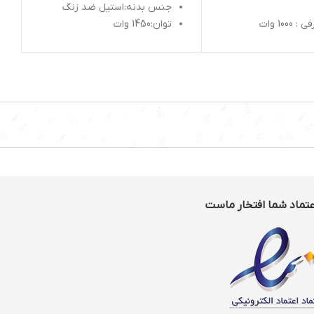
جنس بدنه:استیل ضد زنگ
100 وات
توان:1450 وات
 : 15 بار
فشار بخار:15بار
ب : 1.2 لیتر
صفحه نمایش دیجیتال:دارد
لید کف شیر : دارد
قابلیت قطع کن خودکار:دارد
رنده فنجان : دارد
2خروجی نازل آب جوش
قهوه : 1 عدد
دسته گروپ صنعتی
 : یک فیلتر سینگل، و
دوبل
زان بخار بصورت دستی
ای قابل تهیه :
پوچینو، کافه لاته
عتماد شما افتخار ماست