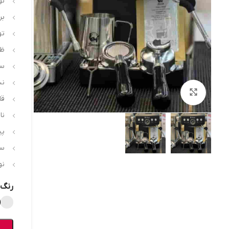
نو
بر
توا
ظرف
سی
نش
بزرگنمایی تصویر
قا
نا
پی
سی
نو
رنگ