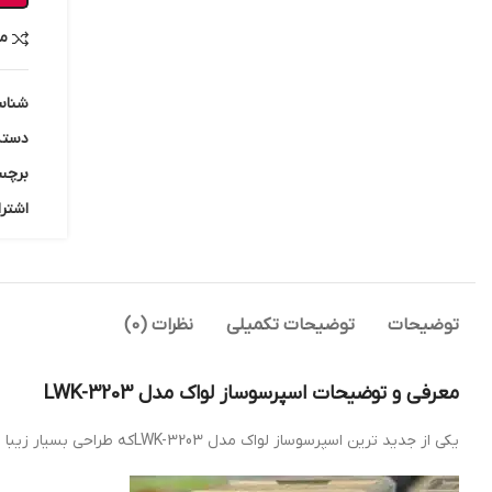
م
شناس
دسته
برچس
اشترا
توضیحات
توضیحات تکمیلی
نظرات (0)
معرفی و توضیحات اسپرسوساز لواک مدل LWK-3203
یکی از جدید ترین اسپرسوساز لواک مدل LWK-3203که طراحی بسیار زیبا و بسیار شیک دارد.