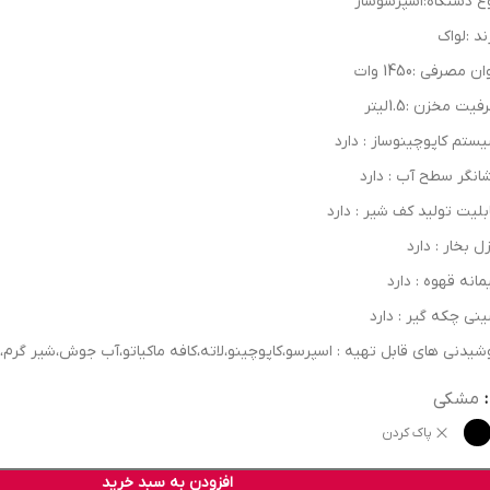
ع دستگاه:اسپرسوساز
ند :لواک
ن مصرفی :1450 وات
یت مخزن :1.5لیتر
ستم کاپوچینوساز : دارد
انگر سطح آب : دارد
بلیت تولید کف شیر : دارد
زل بخار : دارد
مانه قهوه : دارد
نی چکه گیر : دارد
شیدنی های قابل تهیه : اسپرسو،کاپوچینو،لاته،کافه ماکیاتو،آب جوش،شیر گرم،م
مشکی
پاک کردن
افزودن به سبد خرید