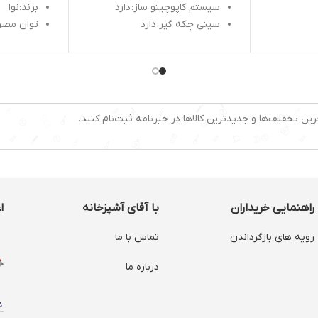
سیستم کاپوچینو ساز:
دارد
برند:نوا
سینی چکه گیر:
دارد
توان مصرفی : 0
ظرفیت مخزن:
۱٫۵ لیتر
نازل فشار بخار
فشار بخار:
۱۹ بار
ظرفیت مخزن آ
دارد
نازل بخار:
دارد
قابلیت تو
د
نشان گر سطح آب:
دارد
گرم نگهدا
: دارد
نوشیدنی های قابل
تعداد مخزن 
رین تخفیف‌ها و جدیدترین کالاها در خبرنامه ثبت‌نام کنید.
تهیه:
اسپرسو - کافه لاته - موکا -
نوع فیلتر
کاپوچینو
یک فیلتر 
دارد
تنظیم می
: دارد
نوشیدنی‌ه
اسپرسو، کا
راهنمایی خریداران
با آقای آشپزخانه
ا
رویه های بازگرداندن
تماس با ما
درباره ما